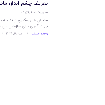
تعريف چشم انداز، مام
مدیریت استراتژیک
مديران با بهره‌گيري از نتيجه 
جهت گيري هاي سازماني مي ن
وحید حسنی
می 18, 2021