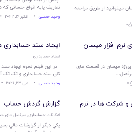
تعاریف پایه انواع جلساتی که
سان میتوانید از طریق مراجعه
وحید حسنی
اکتبر 16, 2022
0
نرم افزار مپسان
ایجاد سند حسابداری در
اسناد حسابداری
ت پروژه مپسان در قسمت های
در این فیلم نحوه ایجاد سند
 سرفصل…
کلی سند حسابداری و تک تک آ
0
وحید حسنی
می 23, 2021
و شرکت ها در نرم
گزارش گردش حساب
امکانات-حسابداری
,
سرفصل های حسا
يکي ديگر از گزارشات مالي بسيار