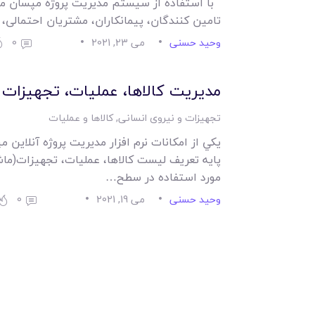
با استفاده از سیستم مدیریت پروژه مپسان می
تامین کنندگان، پیمانکاران، مشتریان احتمالی،
وحید حسنی
می 23, 2021
0
مديريت کالاها، عمليات، تجهيزات 
تجهیزات و نیروی انسانی
,
کالاها و عملیات
يکي از امکانات نرم افزار مديريت پروژه آنلاين
پايه تعريف ليست کالاها، عمليات، تجهيزات(ماش
مورد استفاده در سطح…
وحید حسنی
می 19, 2021
0