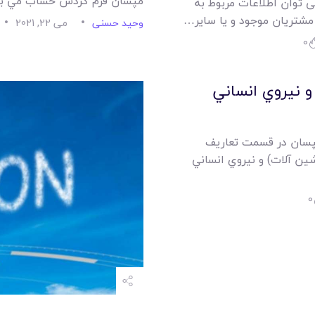
مپسان فرم گردش حساب مي با
 توان اطلاعات مربوط به
 مشتریان موجود و یا سایر…
وحید حسنی
می 22, 2021
0
و نيروي انساني
 مپسان در قسمت تعاريف
ين آلات) و نيروي انساني
0