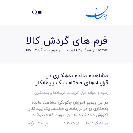
مپسان
بهترین نرم افزار مدیریت پروژه آنلاین + ساختمانی – مپسان
فرم های گردش کالا
Home
همهٔ نوشته‌ها
...
فرم های گردش کالا
خانه
مشاهده مانده بدهکاری در
نوشته ها
قراردادهای مختلف یک پیمانکار
مرکز آموزش
رسید و حواله انبار
,
گزارشات قراردادها و پیمانکاران
در این ویدیو آموزش چگونگی مشاهده مانده
امکانات
بدهکاری رو در قراردادهای مختلف یک پیمانکار
آموزش داده شده به این صورت که میتوانید…
سیستم ها
بهینه گر
مارس 8, 2025
0
0