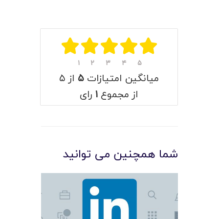
۱
۲
۳
۴
۵
میانگین امتیازات
۵
از ۵
از مجموع
۱
رای
شما همچنین می توانید