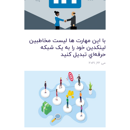
با اين مهارت ها ليست مخاطبين
لينکدين خود را به يک شبکه
حرفه‌اي تبديل کنيد
می 22, 2021