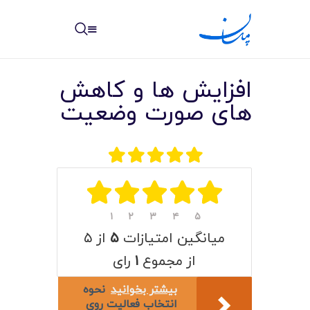
مپسان
بهترین نرم افزار مدیریت پروژه آنلاین + ساختمانی – مپسان
افزایش ها و کاهش
های صورت وضعیت
خانه
نوشته ها
مرکز آموزش
۱
۲
۳
۴
۵
میانگین امتیازات
۵
از ۵
امکانات
از مجموع
۱
رای
سیستم ها
بیشتر بخوانید
نحوه
انتخاب فعالیت روی