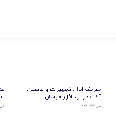
تعریف ابزار، تجهیزات و ماشین
مد
آلات در نرم افزار مپسان
ني
می 23, 2021
می 19, 21