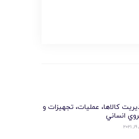
يريت کالاها، عمليات، تجهيزات و
روي انساني
20