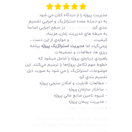
لیست قیمت محصولات
مديريت پروژه را از ديدگاه کلان مي شود
به دو دسته عمده استراتژيک و اجرايي تقسيم
بندي کرد.
مديريت پروژه
در سطح اجرايي اساساً
به حيطه هاي مديريت زمان، هزينه،
کيفيت،
منابع انساني
و مواردي از اين دست ،
برمي‌گردد اما
مديريت استراتژيک پروژه
برنامه
ريزي ها، مطالعات و تصميمات
راهبردي درباره‌ي پروژه را شامل ميشود که
خطوط مهم تکامل پروژه‌ها را ترسيم مي‌کنند. اين
موضوعات استراتژيک را مي شود به صورت ذيل
تقسيم بندي کرد :
– مطالعات قابليت و امکان سنجي پروژه
– ساختار سازمان پروژه
– شيوه تامين منابع مالي پروژه
– مديريت پيمان پروژه
–
مديريت ريسک پروژه
همچنين بخوانيد : برنامه ريزي استراتژيک
چيست و چه تفاوتي با برنامه ريزي بلندمدت
دارد؟