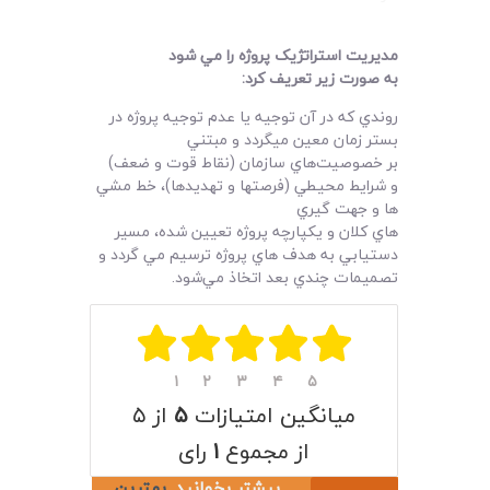
مديريت استراتژيک پروژه را مي شود
به صورت زير تعريف کرد
:
روندي که در آن توجيه يا عدم توجيه پروژه در
بستر زمان معين ميگردد و مبتني
بر خصوصيت‌هاي سازمان (نقاط قوت و ضعف)
و شرايط محيطي (فرصتها و تهديد‌ها)، خط مشي
ها و جهت گيري
هاي کلان و يکپارچه پروژه تعيين شده، مسير
دستيابي به هدف هاي پروژه ترسيم مي گردد و
تصميمات چندي بعد اتخاذ مي‌شود.
۱
۲
۳
۴
۵
میانگین امتیازات
۵
از ۵
از مجموع
۱
رای
بیشتر بخوانید
بهترين