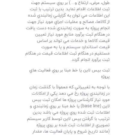
طول، عرض، ارتفاع و…) بر روي سيستم جهت
ثبت اطلاعات اقدام نمايد. بدين ترتيب با ثبت
اين اطلاعات مي توان به گزارشي زمانبندي شده
از کالاها، مصالح و عمليات اجراي مورد نياز جهت
انجام پروژه به صورت زمانبندي شده دست يافت
در هنگام ثبت برآورد منابع مورد نياز تعيين
قيمت کالاها و خدمات مي تواند بر اساس
قيمت استاندارد سيستم و يا به صورت
مستقيم در هنگام ثبت اطلاعات قيمت در هنگام
ثبت برآورد انجام گردد.
ثبت بيس لاين يا خط مبنا بر روي فعاليت هاي
پروژه
با توجه به تغييراتي که معمولاً با گذشت زمان
در زمانبندي پروژه رخ مي دهد يکي از امکانات
مورد نياز کارشناس پروژه ها امکان ثبت بيس
لاين (base line) يا خط مبنا بر روي زمانبندي و
اطلاعات ثبت شده روي پروژه مي باشد بدين
ترتيب با گرفتن بيس لاين توسط کاربر سيستم
تصويري از اطلاعات ثبت شده بر روي پروژه
(مانند تاريخ شروع و پايان فعاليت ها، مقدار