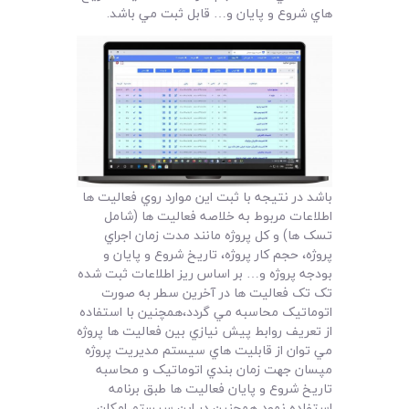
لیست قیمت محصولات
هاي شروع و پايان و… قابل ثبت مي باشد.
باشد در نتيجه با ثبت اين موارد روي فعاليت ها
اطلاعات مربوط به خلاصه فعاليت ها (شامل
تسک ها) و کل پروژه مانند مدت زمان اجراي
پروژه، حجم کار پروژه، تاريخ شروع و پايان و
بودجه پروژه و… بر اساس ريز اطلاعات ثبت شده
تک تک فعاليت ها در آخرين سطر به صورت
اتوماتيک محاسبه مي گردد،همچنين با استفاده
از تعريف روابط پيش نيازي بين فعاليت ها پروژه
مي توان از قابليت هاي سيستم مديريت پروژه
مپسان جهت زمان بندي اتوماتيک و محاسبه
تاريخ شروع و پايان فعاليت ها طبق برنامه
استفاده نمود همچنين در اين سيستم امکان