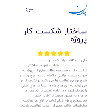
مپسان
بهترین نرم افزار مدیریت پروژه آنلاین + ساختمانی – مپسان
ساختار شکست کار
پروژه
خانه
يکي از امکانات ارائه شده در
نرم افزار مديريت
نوشته ها
پروژه آنلاين مپسان
قابليت تعريف ساختار
شکست کار و مجموعه فعاليت‌هاي کار پروژه به
مرکز آموزش
صورت سلسله مراتبي و انجام برنامه ريزي و زمان
بندي بر روي فعاليت ها مي باشد در نتيجه کاربر
امکانات
مي تواند به ازاي هر پروژه در ابتدا فاز هاي اصلي
را تعريف کنيد و در ادامه نسبت به تعريف زير
فازها و به همين صورت تا آخرين سطر
سیستم ها
فعاليتهاي پروژه اقدام نمايد به ازاي هر فعاليت
مشخصاتي مانند حجم کار، مدت فعاليت، تاريخ