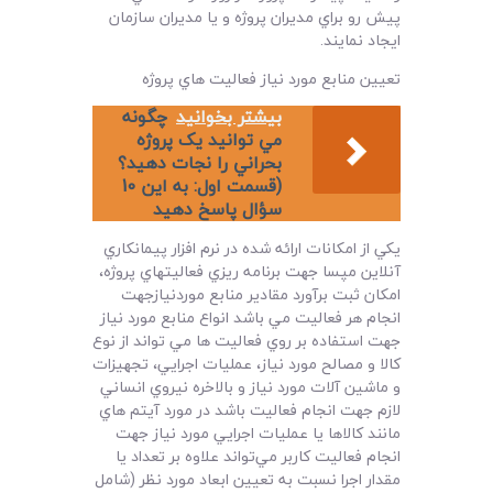
پيش رو براي مديران پروژه و يا مديران سازمان
ايجاد نمايند.
تعيين منابع مورد نياز فعاليت هاي پروژه
بیشتر بخوانید
چگونه
مي توانيد يک پروژه
بحراني را نجات دهيد؟
(قسمت اول: به اين 10
سؤال پاسخ دهيد
يکي از امکانات ارائه شده در نرم افزار پيمانکاري
آنلاين مپسا جهت برنامه ريزي فعاليتهاي پروژه،
امکان ثبت برآورد مقادير منابع موردنيازجهت
انجام هر فعاليت مي باشد انواع منابع مورد نياز
جهت استفاده بر روي فعاليت ها مي تواند از نوع
کالا و مصالح مورد نياز، عمليات اجرايي، تجهيزات
و ماشين آلات مورد نياز و بالاخره نيروي انساني
لازم جهت انجام فعاليت باشد در مورد آيتم هاي
مانند کالاها يا عمليات اجرايي مورد نياز جهت
انجام فعاليت کاربر مي‌تواند علاوه بر تعداد يا
مقدار اجرا نسبت به تعيين ابعاد مورد نظر (شامل