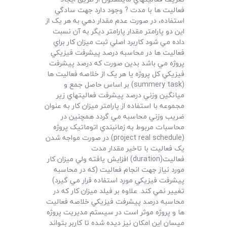
فعاليت ها با مدت ? وجود دارد جهت سادگي
استفاده، در صورت عدم مقدار دهي به هر يک از
اين دو پارامتر مقدار پارامتر ديگر به آن نسبت
داده مي شود کاربرد اصلي ثبت ميزان کار براي
فعاليت ها در محاسبه درصد پيشرفت فيزيکي
پروژه مي باشد بدين صورت که درصد پيشرفت
فيزيکي کل پروژه يا هر يک از خلاصه فعاليت ها
(summery task) بر اساس حاصل جمع و
ميانگين وزني درصد پيشرفت فعاليتهاي زير
مجموعه با استفاده از پارامتر ميزان کار به عنوان
ضريب وزني محاسبه مي گردد همچنين در
محاسبات مربوط به زمانبندي اتوماتيک پروژه
(project real schedule) در صورت مواجه شدن
يک فعاليت با تاخير مقدار مدت
فعاليت(duration) افزايش يافته ولي ميزان کار
مورد نياز جهت انجام فعاليت (که در محاسبه
پيشرفت فيزيکي مورد استفاده قرار مي گيرد)
تغيير نمي کند. علاوه بر فيلد ميزان کار که در
محاسبه درصد پيشرفت فيزيکي خلاصه فعاليت
ها و پروژه موثر است در سيستم مديريت پروژه
مپسان اين امکان نيز ديده شده تا کاربر بتواند