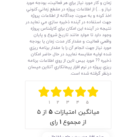
زمان و کار مورد نياز براي هر فعاليت، بودجه مورد
نياز و…) از اطلاعات پروژه در مقطع زماني کنوني
اخذ کرده و به صورت جداگانه از اطلاعات پروژه
جهت استفاده در آينده ذخيره سازي مي نمايد.در
نتيجه در آينده اين امکان براي کارشناس پروژه
وجود دارد تا موارد مانند تاريخ شروع و پايان
واقعي فعاليت و مقدار کار مدت زمان يا بودجه
مورد نياز جهت انجام آن را با مقدار برنامه ريزي
شده اوليه مقايسه نماييد در حال حاضر امکان
ذخيره ?? مورد بيس لاين از روي اطلاعات برنامه
ريزي پروژه در نرم افزار پيمانکاري آنلاين مپسان
درنظر گرفته شده است.
۱
۲
۳
۴
۵
میانگین امتیازات
۵
از ۵
از مجموع
۱
رای
-- نرم افزار مديريت پروژه ساختماني