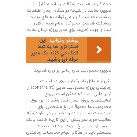
حجم کار هر فعاليت (مثلاً متراژ انجام کار) را نيز
تعيين نمايند در نتيجه در هنگام ارسال اطلاعات
پيشرفت فعاليت کاربر مي تواند به جاي درصد
پيشرفت فعاليت حجم کار انجام شده از کل را
ثبت و جهت تعريف براي مدير پروژه ارسال نمايد.
بیشتر بخوانید
اين
استراتژي ها به شما
کمک مي کنند يک مدير
حرفه اي باشيد.
تعيين محدوديت هاي زماني بر روي فعاليت
يکي از مسائل تاثيرگذار برروي محاسبات
زمانبندي پروژه محدوديت هايي (constraint) از
نوع زماني است که ممکن است برروي
فعاليت‌هاي پروژه اعمال شده باشد در اين نوع
محدوديت ها معمولاً تاريخ مشخصي براي
محدوديت تعيين شده و مشخص مي گردد(مثلا
فعاليت مورد نظر پيش از اين تاريخ خاتمه يافته
يا پس از اين تاريخ شروع شود.) در نتيجه
سيستم بايد در هنگام انجام محاسبات زمانبندي