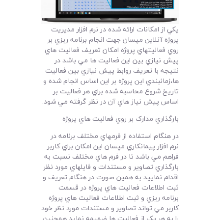
يکي از امکانات ارائه شده در نرم افزار مديريت
پروژه آنلاين مپسان جهت انجام برنامه ريزي بر
روي فعاليتهاي پروژه امکان تعريف فعاليت هاي
پيش نيازي بين اين فعاليت ها مي باشد در
نتيجه با تعريف روابط پيش نيازي بين فعاليت
ها،زمانبندي اين پروژه بر اين اساس انجام شده و
تاريخ شروع محاسبه شده براي هر فعاليت بر
اساس پيش نياز هاي آن در نظر گرفته مي شود.
بارگذاري مدارک بر روي فعاليت هاي پروژه
در هنگام استفاده از فرمهاي مختلف برنامه در
نرم افزار پيمانکاري مپسان اين امکان براي کاربر
فراهم مي باشد تا در فرم هاي مختلف نسبت به
بارگذاري تصاوير و مستندات و فايلهاي مورد نظر
اقدام نماييد به همين صورت در هنگام تعريف و
ثبت اطلاعات فعاليت هاي پروژه در قسمت
برنامه ريزي و ثبت اطلاعات فعاليت هاي پروژه
کاربر مي تواند تصاوير و مستندات مورد نظر خود
را به هر يک از فعاليت ها ضميمه نمايد همچنين