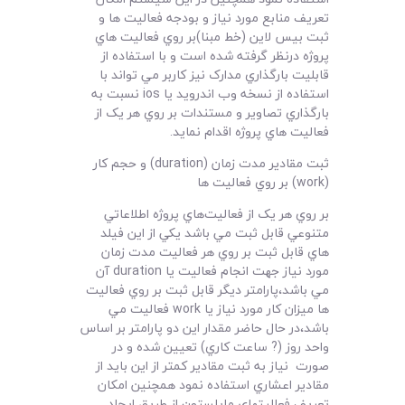
تعريف منابع مورد نياز و بودجه فعاليت ها و
ثبت بيس لاين (خط مبنا)بر روي فعاليت هاي
پروژه درنظر گرفته شده است و با استفاده از
قابليت بارگذاري مدارک نيز کاربر مي تواند با
استفاده از نسخه وب اندرويد يا ios نسبت به
بارگذاري تصاوير و مستندات بر روي هر يک از
فعاليت هاي پروژه اقدام نمايد.
ثبت مقادير مدت زمان (duration) و حجم کار
(work) بر روي فعاليت ها
بر روي هر يک از فعاليت‌هاي پروژه اطلاعاتي
متنوعي قابل ثبت مي باشد يکي از اين فيلد
هاي قابل ثبت بر روي هر فعاليت مدت زمان
مورد نياز جهت انجام فعاليت يا duration آن
مي باشد،پارامتر ديگر قابل ثبت بر روي فعاليت
ها ميزان کار مورد نياز يا work فعاليت مي
باشد،در حال حاضر مقدار اين دو پارامتر بر اساس
واحد روز (? ساعت کاري) تعيين شده و در
صورت نياز به ثبت مقادير کمتر از اين بايد از
مقادير اعشاري استفاده نمود همچنين امکان
تعريف فعاليتهاي مايلستون از طريق ايجاد