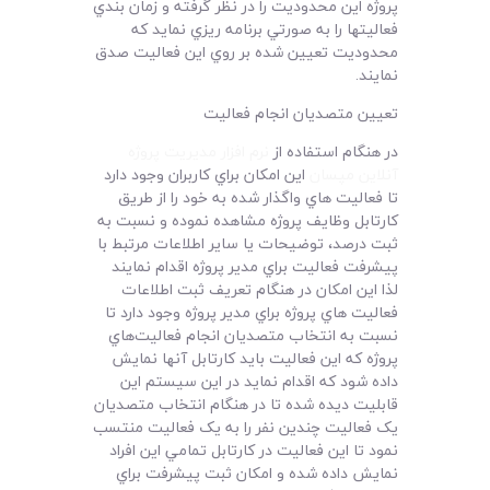
پروژه اين محدوديت را در نظر گرفته و زمان بندي
فعاليتها را به صورتي برنامه ريزي نمايد که
محدوديت تعيين شده بر روي اين فعاليت صدق
نمايند.
تعيين متصديان انجام فعاليت
در هنگام استفاده از
نرم افزار مديريت پروژه
آنلاين مپسان
اين امکان براي کاربران وجود دارد
تا فعاليت هاي واگذار شده به خود را از طريق
کارتابل وظايف پروژه مشاهده نموده و نسبت به
ثبت درصد، توضيحات يا ساير اطلاعات مرتبط با
پيشرفت فعاليت براي مدير پروژه اقدام نمايند
لذا اين امکان در هنگام تعريف ثبت اطلاعات
فعاليت هاي پروژه براي مدير پروژه وجود دارد تا
نسبت به انتخاب متصديان انجام فعاليت‌هاي
پروژه که اين فعاليت بايد کارتابل آنها نمايش
داده شود که اقدام نمايد در اين سيستم اين
قابليت ديده شده تا در هنگام انتخاب متصديان
يک فعاليت چندين نفر را به يک فعاليت منتسب
نمود تا اين فعاليت در کارتابل تمامي اين افراد
نمايش داده شده و امکان ثبت پيشرفت براي