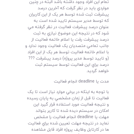
تمام اين افراد وجود داشته باشد البته در چنين
مواردي بايد در نظر گرفت که آخرين درصد
پيشرفت ثبت شده توسط هر يک از اين کاربران
که توسط مدير سيستم تاييد شده است به
عنوان درصد پيشرفت فعاليت در نظر گرفته مي
شود که در نتيجه اين موضوع نيازي به ثبت
درصد پيشرفت رفت يا اعلام خاتمه فعاليت از
جانب تمامي متصديان يک فعاليت وجود ندارد و
با اعلام خاتمه فعاليت توسط هر يک از اين افراد
(و تاييد توسط مدير پروژه) درصد پيشرفت ???
درصد براي اين فعاليت توسط سيستم ثبت
خواهد گرديد.
مدت يا deadline انجام فعاليت
با توجه به اينکه در برخي موارد نياز است تا يک
فعاليت تا قبل از زمان مشخصي به پايان رسيده
و نتيجه فعاليت مورد استفاده قرار گيرد اين
امکان در سيستم ديده شده تا کاربر بتواند
مهلت يا deadline انجام فعاليت را مشخص
نمايد در نتيجه مهلت تعيين شده براي فعاليت
ها در کارتابل وظايف پروژه افراد قابل مشاهده