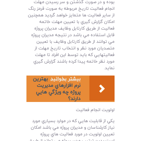
بوده و در صورت گذشتن و سر رسيدن مهلت
انجام فعاليت تاريخ مربوطه به صورت قرمز رنگ
از ساير فعاليت ها متمايز خواهد گرديد همچنين
امکان گزارش گيري با تعيين مهلت خاتمه
فعاليت از طريق کارتابل وظايف مديران پروژه
قابل استفاده مي باشد در نتيجه مديران پروژه
مي توانند از طريق کارتابل وظايف با تعيين
متصديان مورد نظر و انتخاب تاريخ مهلت از
فعاليتهايي که بايد توسط اين افراد تا مهلت
مورد نظر خاتمه پيدا کرده باشند گزارش گيري
نمايد.
بیشتر بخوانید
بهترين
نرم افزارهاي مديريت
پروژه چه ويژگي هايي
دارند؟
اولويت انجام فعاليت
يکي از قابليت هايي که در موارد بسياري مورد
نياز کارشناسان و مديران پروژه مي باشد امکان
تعيين اولويت در مورد فعاليت هاي پروژه
است،بدين ترتيب مدير پروژه مي تواند از طريق