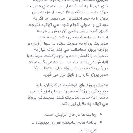
هاي مربوط به استفاده از سيستم هاي مديريت
پروژه به طور ميانگين 20 درصد از هزينه هاي
پروژه را به خود اختصاص مي دهد. اما اگر به
درستي و اصولي انجام شود،‌ مي توانيد نتيجه
گيري کنيد ارزش واقعي آن بيش از هزينه
اختصاص داده شده مي باشد. در حقيقت
مديريت پروژه به صورت مؤثر، نه تنها از زمان و
بودجه پروژه محافظت مي کند، بلکه نياز به
تعميرات را کاهش داده و نرخ بازگشت سرمايه را
افزايش مي دهد. بنابراين نتيجه مي گيريم که
در رأس يک مديريت پروژه عالي، انتخاب يک
مدير پروژه کاردان و لايق قرار مي گيرد.
مديران پروژه براي موفقيت در کارشان،‌ بايد
پيچيدگي پروژه که همواره در حال افزايش مي
باشد را به خوبي مديريت کنند. پيچيدگي پروژه
مي تواند به دلايل زير باشد:
رقابت ها در حال افزايش است.
برنامه هاي زمانبندي هر روز پيچيده تر
مي شوند.