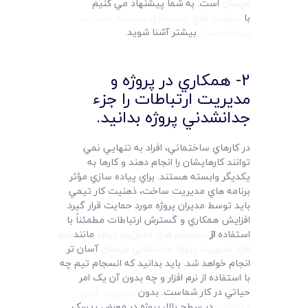
مپسان
است. به شما پيشنهاد مي کنيم
با
سرفصل هاي حسابداري سيستم مديريت
پروژه مپسان
بيشتر آشنا شويد.
2- همکاري در پروژه و
مديريت ارتباطات را جزء
جدانشدني پروژه بدانيد.
در کارهاي ساختماني،‌ افراد به تنهايي نمي
توانند کارهايشان را انجام دهند و کارها به
يکديگر وابسته هستند. براي پياده سازي مؤثر
برنامه هاي مديريت ساخت، ذهنيت کار تيمي
بايد توسط مديران پروژه مورد حمايت قرار گيرد.
افزايش همکاري و گسترش ارتباطات مطمئناً با
استفاده
از
سيستم هاي مديريت پروژه
مانند
نرم
افزار مديريت پروژه ساختماني مپسان
آسان تر
انجام خواهد شد. بايد بدانيد که انسجام تيم چه
با استفاده از نرم افزار و چه بدون آن يک امر
حياتي در کار شماست. بدون
مديريت کردن
ارتباطات
در سطح بالا، پروژه در معرض ريسک