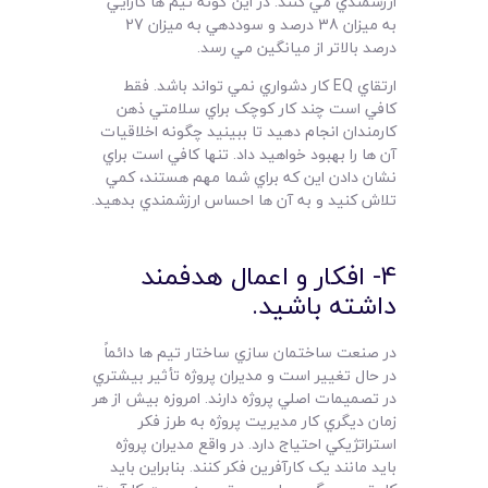
ارزشمندي مي کنند. در اين گونه تيم ها کارايي
به ميزان 38 درصد و سوددهي به ميزان 27
درصد بالاتر از ميانگين مي رسد.
ارتقاي EQ کار دشواري نمي تواند باشد. فقط
کافي است چند کار کوچک براي سلامتي ذهن
کارمندان انجام دهيد تا ببينيد چگونه اخلاقيات
آن ها را بهبود خواهيد داد. تنها کافي است براي
نشان دادن اين که براي شما مهم هستند، کمي
تلاش کنيد و به آن ها احساس ارزشمندي بدهيد.
4- افکار و اعمال هدفمند
داشته باشيد.
در صنعت ساختمان سازي ساختار تيم ها دائماً
در حال تغيير است و مديران پروژه تأثير بيشتري
در تصميمات اصلي پروژه دارند. امروزه بيش از هر
زمان ديگري کار مديريت پروژه به طرز فکر
استراتژيکي احتياج دارد. در واقع مديران پروژه
بايد مانند يک کارآفرين فکر کنند. بنابراين بايد