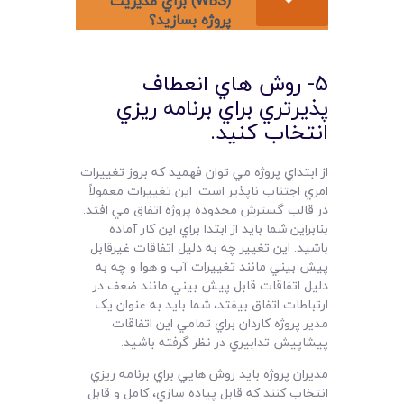
(WBS) براي مديريت
پروژه بسازيد؟
5- روش هاي انعطاف
پذيرتري براي برنامه ريزي
انتخاب کنيد.
از ابتداي پروژه مي توان فهميد که بروز تغييرات
امري اجتناب ناپذير است. اين تغييرات معمولاً
در قالب گسترش محدوده پروژه اتفاق مي افتد.
بنابراين شما بايد از ابتدا براي اين کار آماده
باشيد. اين تغيير چه به دليل اتفاقات غيرقابل
پيش بيني مانند تغييرات آب و هوا و چه به
دليل اتفاقات قابل پيش بيني مانند ضعف در
ارتباطات اتفاق بيفتد، شما بايد به عنوان يک
مدير پروژه کاردان براي تمامي اين اتفاقات
پيشاپيش تدابيري در نظر گرفته باشيد.
مديران پروژه بايد روش هايي براي برنامه ريزي
انتخاب کنند که قابل پياده سازي، کامل و قابل