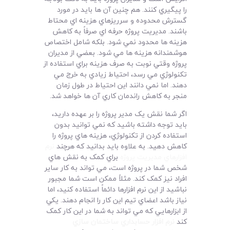
را پيگيري کنند. هم چنين آن ها بايد در مورد
گسترش محدوده و سرريزهاي هزينه اي محتاط
باشند. مديريت پروژه حرفه اي صرفاً به کاهش
هزينه ها محدود نمي شود. بلکه شامل اختصاص
هوشمندانه هزينه ها مي شود. بعضي از مديران
پروژه وقتي نوبت به صرف هزينه براي استفاده از
تکنولوژي مي رسد،‌ احتياط زيادي به خرج مي
دهند. اما نمي دانند اين احتياط در طول زمان
منجر به کاهش راندمان کاري آن ها خواهد شد.
اگر شما نقش يک مدير پروژه را بر عهده داريد،
بايد توجه داشته باشيد که نمي توانيد بدون
استفاده کردن از تکنولوژي، هزينه هاي پروژه را
کاهش دهيد. به علاوه بايد بدانيد که هرچند
نرم
افزارهاي مديريت پروژه
براي کمک به نقش هاي
شخص شما در پروژه است،‌ مي تواند به کار ساير
افراد نيز کمک کند. مثلاً ممکن است شما مجبور
نباشيد از اين نرم افزارها دائماً استفاده کنيد،‌ اما
نياز باشد اعضاي تيم اين کار را انجام دهند. يکي
از ابزارهايي که مي تواند به شما در اين کار کمک
کند
نرم افزار حسابداري ساختمان سازي