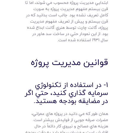
ابتدايي مديريت پروژه محسوب مي شوند، اما تا
قرن بيستم مفهوم مديريت پروژه به صورت
کامل تعريف نشده بود. جالب است بدانيد که در
قرن بيستم و پيش از تعريف مفهوم مديريت
پروژه، گانت چارت توسط هنري گانت ابداع شده
بود. از اين نمودار حتي در ساخت سد هاور در
سال 1931 استفاده شده است.
قوانين مديريت پروژه
1- در استفاده از تکنولوژي
سرمايه گذاري کنيد، حتي اگر
در مضايقه بودجه هستيد.
همان طور که مي دانيد در پروژه هاي عمراني،‌
مضرات صرفه جويي از فوايدش بيشتر است.
هزينه هاي مصالح و نيروي کار دائماً در حال
افزايش است و مديران پروژه بايد به دقت بودجه