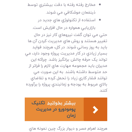
مخارج رفته رفته با دقت بيشتري توسط
ذينفعان موشکافي مي شوند.
استفاده از تکنولوژي هاي جديد در
بازاريابي همواره در حال افزايش است.
حتي مي توان گفت نيروهاي کار نيز در حال
تغيير هستند و روش هاي مديريت کردن آن ها
بايد به روز رساني شوند. در کل،‌ هرچند فوايد
بسيار زيادي در کار مديريت پروژه وجود دارد، مي
تواند يک حرفه چالش برانگيز باشد. چراکه اين
مديران بايد مجموعه مهارت هاي لازم را فراتر از
حد متوسط داشته باشند. به اين صورت مي
توانند فشار کاري زياد را تحمل کرده و تقاضاي
بالاي مربوط به بودجه و زمانبندي پروژه را برآورده
کنند.
بیشتر بخوانید
تکنیک
پومودورو در مدیریت
زمان
هرچند اهرام مصر و ديوار بزرگ چين نمونه هاي