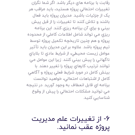
رقابت با برنامه هاي ديگر باشد. اگر شما نگران
تغييرات احتمالي پروژه هستيد، بايد مراقب هر
يک از جزئيات باشيد. مديران پروژه بايد فعال
باشند و تلاش کنند تا تغييرات را از قبل پيش
بيني و براي آن برنامه ريزي کنند. اين برنامه
ريزي مي تواند شامل اطلاعات کاملي از محدوده
پروژه و هم چنين تاريخچه تکميل پروژه توسط
تيم پروژه باشد. علاوه بر اين مديران بايد تأثير
عوامل زيست محيطي، از شرايط عادي تا بلاياي
ناگهاني را پيش بيني کنند. زيرا اين عوامل مي
توانند ترتيب کارهاي پروژه را تغيير دهند. با
بينش کامل در مورد شرايط فعلي پروژه و آگاهي
کامل از اشتباهات احتمالي، خواهيد توانست
برنامه اي قابل انعطاف به وجود آوريد. در نتيجه
مي توانيد مشکلات احتمالي را پيش از وقوع
شناسايي کنيد.
6- از تغييرات علم مديريت
پروژه عقب نمانيد.