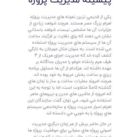
يکي از قديمي ترين نمونه هاي مديريت پروژه،
اهرام بزرگ مصر هستند. هرچند شواهد زيادي از
جزئيات آن ها مشخص نيست، شواهد باستاني
نشان مي دهند که براي نظارت بر فرآيند ساخت
آن ها از سيستم هاي مديريت پروژه استفاده
مي شده است. به عنوان مثال مورخان به تازگي
کشف کرده اند که مديريت اجراي هريک از 4
طرف هرم پادشاه خوفو را مديران جداگانه بر
عهده داشته اند. هرکدام از آن ها مسئول برنامه
ريزي و ساخت بخش مربوط به خود بوده اند.
هرچند امروزه عمليات ساخت و ساز با زمان هاي
گذشته کاملاً متفاوت است،‌ اما با توجه به اين
که امروزه از ماشين هاي مدرن و نيروهاي ماهر
استفاده مي شود، مي توان گفت سازندگان اين
اهرام اسرار مديريت پروژه و سازماندهي سيستم
هاي پروژه را به خوبي مي دانسته اند.
در حال حاضر بيش از هر زمان ديگري مديريت
اصولي پروژه هاي عمراني براي موفقيت پروژه ها
ضروري هستند. جالب است بدانيد که هزينه