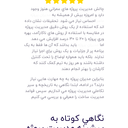
لیست قیمت محصولات
چالش مديريت پروژه هاي عمراني هنوز وجود
دارد و امروزه بيش از هميشه به
مديران پروژه
ماهر
احساس نياز مي شود. تحقيقات نشان داده
اند که استفاده از يک روش دقيق مديريت پروژه
در مقايسه با استفاده از روش هاي ناکارآمد، بهره
وري پروژه را 20 تا 30 درصد افزايش مي دهد.
اما
مديران پروژه
بايد بدانند که آن ها فقط به يک
برنامه پر از جزئيات و يک روش براي اجرا نياز
ندارند. بلکه بايد همواره اوضاع را تحت کنترل
داشته باشند و هر روز به تيم کمک کنند که
کارشان را بهتر انجام دهند.
بنابراين مديران پروژه به چه مهارت هايي نياز
دارند؟ در ادامه،‌ ابتدا نگاهي به تاريخچه و سير
تکاملي مديريت پروژه مي اندازيم. سپس قواعد
مديريت ساخت را معرفي و بررسي مي کنيم.
نگاهي کوتاه به
پيشينه مديريت پروژه