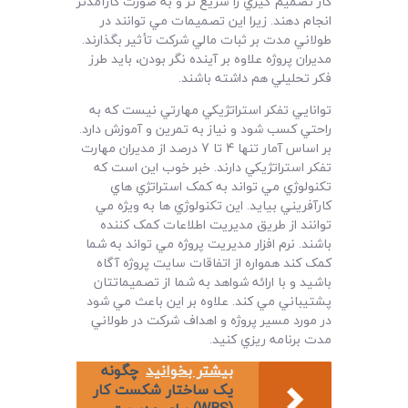
کار تصميم گيري را سريع تر و به صورت کارآمدتر
انجام دهند. زيرا اين تصميمات مي توانند در
طولاني مدت بر ثبات مالي شرکت تأثير بگذارند.
مديران پروژه علاوه بر آينده نگر بودن، بايد طرز
فکر تحليلي هم داشته باشند.
توانايي تفکر استراتژيکي مهارتي نيست که به
راحتي کسب شود و نياز به تمرين و آموزش دارد.
بر اساس آمار تنها 4 تا 7 درصد از مديران مهارت
تفکر استراتژيکي دارند. خبر خوب اين است که
تکنولوژي مي تواند به کمک استراتژي هاي
کارآفريني بيايد. اين تکنولوژي ها به ويژه مي
توانند از طريق مديريت اطلاعات کمک کننده
باشند. نرم افزار مديريت پروژه
مي تواند به شما
کمک کند همواره از اتفاقات سايت پروژه آگاه
باشيد و با ارائه شواهد به شما از تصميماتتان
پشتيباني مي کند. علاوه بر اين باعث مي شود
در مورد مسير پروژه و اهداف شرکت در طولاني
مدت برنامه ريزي کنيد.
بیشتر بخوانید
چگونه
يک ساختار شکست کار