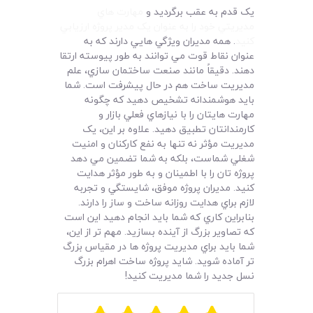
يک قدم به عقب برگرديد و
مهارت هاي
مديريتي خود را به عنوان يک مدير پروژه ارزيابي
کنيد
. همه مديران ويژگي هايي دارند که به
عنوان نقاط قوت مي توانند به طور پيوسته ارتقا
دهند. دقيقاً مانند صنعت ساختمان سازي، علم
مديريت ساخت هم در حال پيشرفت است. شما
بايد هوشمندانه تشخيص دهيد که چگونه
مهارت هايتان را با نيازهاي فعلي بازار و
کارمندانتان تطبيق دهيد. علاوه بر اين، يک
مديريت مؤثر نه تنها به نفع کارکنان و امنيت
شغلي شماست،‌ بلکه به شما تضمين مي دهد
پروژه تان را با اطمينان و به طور مؤثر هدايت
کنيد. مديران پروژه موفق، شايستگي و تجربه
لازم براي هدايت روزانه ساخت و ساز را دارند.
بنابراين کاري که شما بايد انجام دهيد اين است
که تصاوير بزرگ از آينده بسازيد. مهم تر از اين،
شما بايد براي مديريت پروژه ها در مقياس بزرگ
تر آماده شويد. شايد پروژه ساخت اهرام بزرگ
نسل جديد را شما مديريت کنيد!