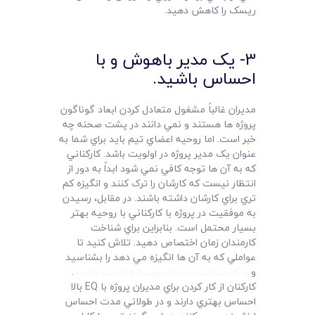
ريسک را کاهش دهيد.
3- يک مدير باهوش و با
احساس باشيد.
مديران غالباً مشغول متعادل کردن ابعاد گوناگون
پروژه ها هستند و نمي دانند در پشت صحنه چه
خبر است. اما روحيه اعضاي تيم بايد براي شما به
عنوان يک مدير پروژه در اولويت باشد. کارکناني
که به آن ها توجه کافي نمي شود ابداً به دور از
انتظار نيست که کارشان را ترک کنند و انگيزه کم
تري براي کارشان داشته باشند. در مقابل، رسيدن
به موفقيت در پروژه با کارکناني با روحيه بهتر
بسيار محتمل است. بنابراين براي شناخت
کارمندان زمان اختصاص دهيد. تلاش کنيد تا
عواملي که به آن ها انگيزه مي دهد را بشناسيد
و
با کارمندانتان ارتباط دوستانه داشته باشيد
.
کارکنان از کار کردن براي مديران پروژه با EQ بالا
احساس بهتري دارند و در طولاني مدت احساس