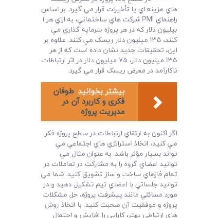
هاي هزينه اي يا تأخيرات قرار مي گيرد. بر اساس
راهنماي PMI شرکت هاي ساختماني، به ازاي هر 1
بيليون دلار که در هر پروژه سرمايه گذاري مي
کنند، 135 ميليون دلار ريسک مي کنند. علاوه بر
اين، تحقيقات جديد نشان داده است که از هر
135 ميليون دلار، 75 ميليون دلار در اثر ارتباطات
ناکارآمد در معرض ريسک قرار مي گيرد.
بیشتر بخوانید
طوفان
فکری و کاربرد آن در
مدیریت پروژه
اگر اکنون به ارتقاي ارتباطات در سطح پروژه فکر
مي کنيد، اتخاذ استراتژي هاي اجتماعي مي
تواند بسيار مؤثر باشد. به عنوان مثال مي
توانيد اعضاي گروه را به مشارکت در تعاملات در
تمام فازهاي ساخت و ساز تشويق کنيد. شما مي
توانيد جلساتي با اعضاي تيم تشکيل دهيد و در
مورد مسائلي مانند پيشرفت پروژه، حل مشکلات
پروژه و موفقيت آن صحبت کنيد. با اتخاذ روش
هاي ارتباطي بهتر، کارايي را افزايش و احتمال