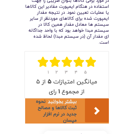
در مورد برخی کالاها بتوان ضریبی را جهت
لیست قیمت محصولات
استفاده در هنگام ایمپورت مقادیر این کالاها
یا عملیات تعیین نمود. در نتیجه مقدار
ایمپورت شده برای کالاهای موردنظر از سایر
سیستم ها معادل مقدار همین کالا در
سیستم مبدا خواهد بود که با واحد جداگانه
ای مقدار آن (در سیستم مبدا) لحاظ شده
است.
۱
۲
۳
۴
۵
میانگین امتیازات
۵
از ۵
از مجموع
۱
رای
بیشتر بخوانید
نحوه
ثبت کالاها و مصالح
جدید در نرم افزار
مپسان