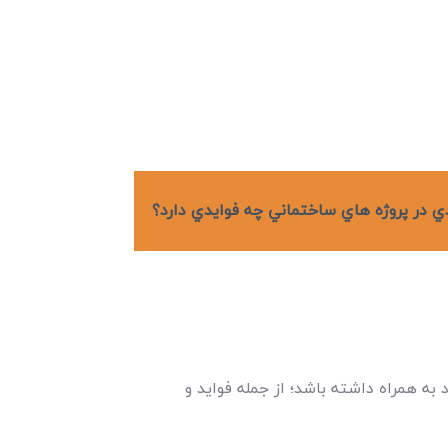
ندي در پروژه هاي ساختماني چه فوايدي دارد؟
به همراه داشته باشد؛ از جمله فواید و