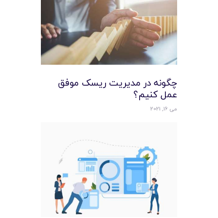
چگونه در مديريت ريسک موفق
عمل کنيم؟
می 16, 2021