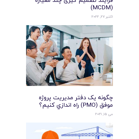
فرآیند تصمیم گیری چند معیاره
(MCDM)
اکتبر 27, 2022
چگونه يک دفتر مديريت پروژه
موفق (PMO) راه اندازي کنيم؟
می 15, 2021