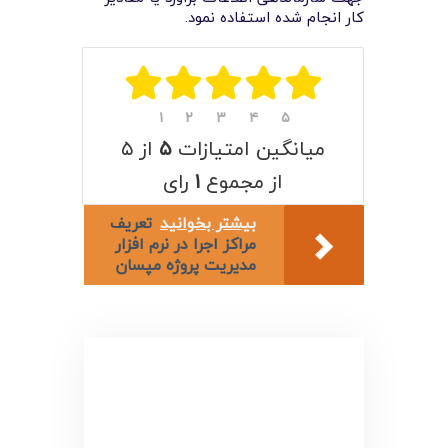
لیست قیمت محصولات
کار انجام شده استفاده نمود.
۱
۲
۳
۴
۵
میانگین امتیازات
۵
از ۵
از مجموع
۱
رای
بیشتر بخوانید
تعريف
مراکز اجرا در نرم افزار
مديريت پروژه مپسان