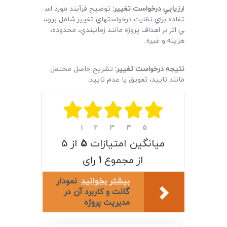
ا
رزيابي درخواست تغيير
:
توضيح فرآيند مورد اس
تفاده براي نظارت درخواستهاي تغيير شامل بررس
ي اثر بر اهداف پروژه مانند زمانبندي، محدوده،
هزينه و غيره.
نتيجه درخواست تغيير
:
تشريح حاصل محتمل
مانند تاييد، تعويق يا عدم تاييد.
۱
۲
۳
۴
۵
میانگین امتیازات
۵
از ۵
از مجموع
۱
رای
بیشتر بخوانید
نمودار
گانت و کاربرد آن در
مدیریت پروژه