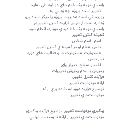
راستاي تهيه يک ختم بناي دوباره، طي نمايد.
– تغيير اسناد پروژه: چه زماني به
روزرساني اسناد مديريت پروژه يا ديگر اسناد پرو
ژه لازم است از طريق فرآيند کنترل تغيير در
راستاي تهيه يک خط مبناي دوباره، انجام شود.
کميته کنترل تغيير
:
– اسم : اسم شخص
– نقش: مقام او در کميته ي کنترل تغيير
– مسئوليت: مسئوليت ها و فعاليت هاي مورد
نياز نقش
– اختيار: سطح اختيار براي
پذيرش يا عدم پذيرش تغييرات
فرآيند کنترل تغيير
:
ارائه درخواست تغيير:
توضيح فرايند مورد استفاده براي ارائه
درخواست‌هاي تغيير
ردگيري درخواست تغيير
:
توضيح فرآيند ردگيري
درخواست‌هاي تغيير از ارائه تا وضعيت نهايي.