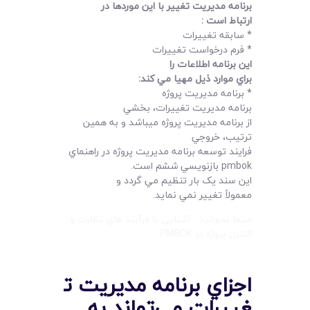
برنامه مديريت تغيير با اين موردها در
ارتباط است
:
* سابقه تغييرات
* فرم درخواست تغييرات
اين برنامه اطلاعات را
براي موارد ذيل مهيا مي کند
:
* برنامه مديريت پروژه
برنامه مديريت تغييرات، بخشي
از برنامه مديريت پروژه ميباشد و به همين
ترتيب، خروجي
فرايند توسعه برنامه مديريت پروژه در راهنماي
pmbok بازنويسي ششم است.
اين سند يک بار تنظيم مي گردد و
معمولاً تغيير نمي نمايد.
حتما بخوانيد : آشنايي با فرآيند هاي نظارت و
کنترل پروژه در PMBOK
اجزاي برنامه مديريت ت
غييرات مي‌تواند به