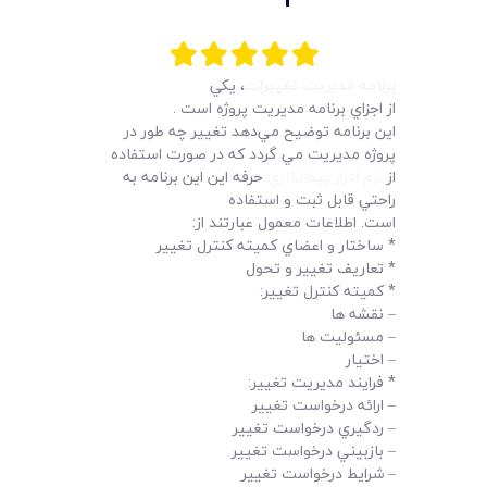
لیست قیمت محصولات
برنامه مديريت تغييرات
، يکي
از اجزاي برنامه مديريت پروژه است .
اين برنامه توضيح مي‌دهد تغيير چه طور در
پروژه مديريت مي گردد که در صورت استفاده
از
نرم افزار پيمانکاري
حرفه اين اين برنامه به
راحتي قابل ثبت و استفاده
است. اطلاعات معمول عبارتند از:
* ساختار و اعضاي کميته کنترل تغيير
* تعاريف تغيير و تحول
* کميته کنترل تغيير:
– نقشه ها
– مسئوليت ها
– اختيار
* فرايند مديريت تغيير:
– ارائه درخواست تغيير
– ردگيري درخواست تغيير
– بازبيني درخواست تغيير
– شرايط درخواست تغيير