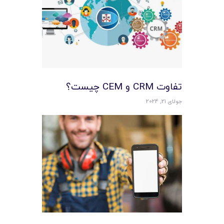
تفاوت CRM و CEM چیست؟
جولای 21, 2024