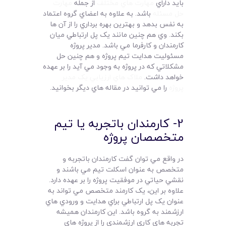
بايد داراي
مهارت هاي مختلف
از جمله
مهارت
حل مسئله
باشد. به علاوه به اعضاي گروه اعتماد
به نفس بدهد و بهترين بهره برداري را از آن ها
بکند. وي هم چنين مانند يک پل ارتباطي ميان
کارمندان و کارفرما مي باشد. مدير پروژه
مسئوليت هدايت تيم پروژه و هم چنين حل
مشکلاتي که در پروژه به وجود مي آيد را بر عهده
خواهد داشت.
ملاک هاي ارزيابي يک مدير
پروژه
را مي توانيد در مقاله هاي ديگر بخوانيد.
2- کارمندان باتجربه يا تيم
متخصصان پروژه
در واقع مي توان گفت کارمندان باتجربه و
متخصص به عنوان اسکلت تيم مي باشند و
نقشي حياتي در موفقيت پروژه را بر عهده دارد.
علاوه بر اين، يک کارمند متخصص مي تواند به
عنوان يک پل ارتباطي براي هدايت و ورودي هاي
ارزشمند به گروه باشد. اين کارمندان هميشه
تجربه هاي کاري ارزشمندي را از پروژه هاي