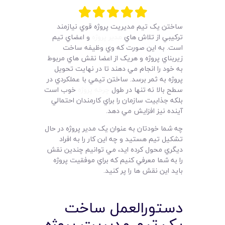
لیست قیمت محصولات
ساختن يک تيم مديريت پروژه قوي نيازمند
ترکيبي از تلاش هاي
مدير پروژه
و اعضاي تيم
است. به اين صورت که وي وظيفه ساخت
زيربناي پروژه و هريک از اعضا نقش هاي مربوط
به خود را انجام مي دهند تا در نهايت تحويل
پروژه به ثمر برسد. ساختن تيمي با عملکردي در
سطح بالا نه تنها در طول
چرخه پروژه
خوب است
بلکه جذابيت سازمان را براي کارمندان احتمالي
آينده نيز افزايش مي دهد.
چه شما خودتان به عنوان يک مدير پروژه در حال
تشکيل تيم هستيد و چه اين کار را به افراد
ديگري محول کرده ايد، مي توانيم چندين نقش
را به شما معرفي کنيم که براي موفقيت پروژه
بايد اين نقش ها را پر کنيد.
دستورالعمل ساخت
يک تيم مديريت پروژه