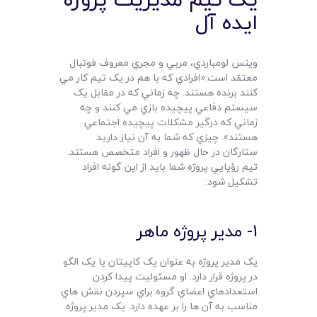
ايده آل
وينس لومباردي، مربي و مجري معروف فوتبال
معتقد است:«افرادي که با هم در يک تيم کار مي
کنند برنده هستند. چه زماني که در مقابل يک
سيستم دفاعي پيچيده بازي مي کنند و چه
زماني که درگير مشکلات پيچيده اجتماعي
هستند». چيزي که شما به آن نياز داريد
ستارگان در حال ظهور و افراد متخصص هستند.
تيم رؤيايي پروژه شما بايد از اين گونه افراد
تشکيل شود:
1- مدير پروژه ماهر
يک مدير پروژه به عنوان يک کاپيتان يا يک الگو
در پروژه قرار دارد. او مسئوليت پيدا کردن
استعدادهاي اعضاي گروه براي سپردن نقش هاي
مناسب به آن ها را بر عهده دارد. يک مدير پروژه