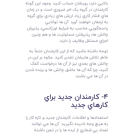
بالايي دارد، رويشان حساب کنيد. وجود اين گونه
کارمندان در گروه يک امر ضروري است و در زمان
هاي فشار کاري زياد ارزش هاي زيادي براي گروه
به ارمغان خواهند آورد. آن ها توانايي
پاسخگويي مناسب به شرايط اورژانسي، پذيرش
چالش ها، پذيرفتن مسئوليت ها و هم چنين
اجراي مستقل وظايف را دارند.
توجه داشته باشيد که از اين کارمندان حتماً به
خاطر تلاش هايشان تقدير کنيد. علاوه بر اين در
چالش هاي بعدي نيز از آن ها درخواست کمک
کنيد، چرا که آن ها عاشق چالش ها و برنده شدن
در آن ها مي باشند.
4- کارمندان جديد براي
کارهاي جديد
استعدادها و اطلاعات کارمندان جديد و تازه کار را
به هيچ وجه ناديده نگيريد. آن ها مي توانند
تعداد بي شماري از ايده ها را در ذهن داشته