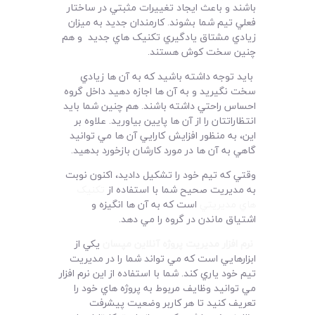
باشند و باعث ايجاد تغييرات مثبتي در ساختار
فعلي تيم شما بشوند. کارمندان جديد به ميزان
زيادي مشتاق يادگيري تکنيک هاي جديد و هم
چنين سخت کوش هستند.
بايد توجه داشته باشيد که به آن ها زيادي
سخت نگيريد و به آن ها اجازه دهيد داخل گروه
احساس راحتي داشته باشند. هم چنين شما بايد
انتظاراتتان را از آن ها پايين بياوريد. علاوه بر
اين، به منظور افزايش کارايي آن ها مي توانيد
گاهي به آن ها در مورد کارشان بازخورد بدهيد.
وقتي که تيم خود را تشکيل داديد، اکنون نوبت
به مديريت صحيح شما با استفاده از
تکنيک
هاي مديريتي
است که به آن ها انگيزه و
اشتياق ماندن در گروه را مي دهد.
نرم افزار مديريت پروژه آنلاين مپسان
يکي از
ابزارهايي است که مي تواند شما را در مديريت
تيم خود ياري کند. شما با استفاده از اين نرم افزار
مي توانيد وظايف مربوط به پروژه هاي خود را
تعريف کنيد تا هر کاربر وضعيت پيشرفت