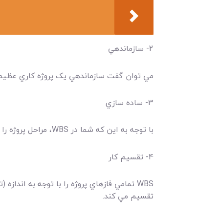
2- سازماندهي
مي توان گفت سازماندهي يک پروژه کاري عظيم و دشوار است. WBS محدوده پروژه را به نقش ها و افراد با توجه به ف
3- ساده سازي
با توجه به اين که شما در WBS، مراحل پروژه را يادداشت کرده ايد، مي توانيد تمام چرخه پروژه را بر اساس فازهاي فعلي و فازهاي بعدي آن پيگيري کنيد.
4- تقسيم کار
WBS تمامي فازهاي پروژه را با توجه به اندا
تقسيم مي کند.