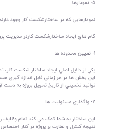
5- نمودارها
نمودارهايي که در ساختارشکست کار وجود دارند
گام هاي ايجاد ساختارشکست کاردر مديريت پرو
1- تعيين محدوده ها
يکي از دلايل اصلي ايجاد ساختار شکست کار، ت
اين بخش ها در هر زماني قابل اندازه گيري هس
توانيد تخميني از تاريخ تحويل پروژه به دست آو
2- واگذاري مسئوليت ها
اين ساختار به شما کمک مي کند تمام وظايف را
نتيجه کنترل و نظارت بر پروژه در کنار اختصا