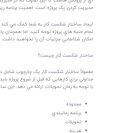
اي از پروتکل هاست. با اين تفاوت که در مدير
مديريت کردن يک پروژه است. اهميت برنامه ريزي
ايجاد ساختار شکست کار به شما کمک مي کند مدي
تمام جنبه هاي پروژه توجه کنيد. اما همچنان ب
امکان شناسايي جزئيات آن را نخواهيد داشت.
ساختار شکست کار چيست؟
معمولاً ساختار شکست کار يک چارچوب شامل داده
جداولي براي کارهايي که قبل از شروع پروژه بايد
با توجه به زمان تحويلات ارائه مي دهد. اين سا
محدوده
برنامه زمانبندي
تحويلات
هزينه