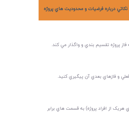
نکاتي درباره فرضيات و محدوديت هاي پروژه
اي هريک از افراد پروژه) به قسمت هاي برابر