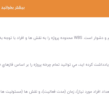
بیشتر بخوانید
از پروژه تقسيم بندي و واگذار مي کند.
زه (تعداد افراد مورد نياز)، زمان (مدت فعاليت)، و نقش ها (مسئوليت ه