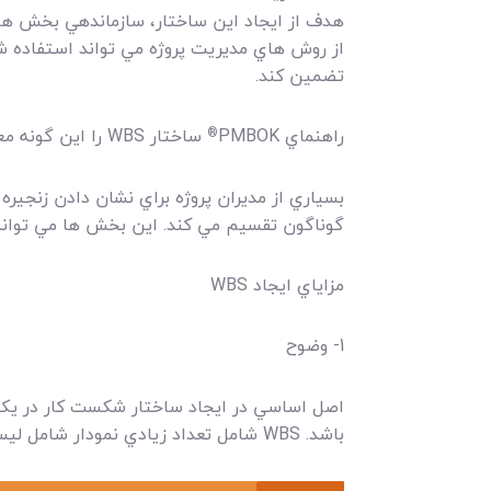
هدف از ايجاد اين ساختار، سازماندهي بخش ها
از روش هاي مديريت پروژه مي تواند استفاده شود
تضمين کند.
راهنماي PMBOK
ساختار WBS را اين گونه معرفي مي کند: «تجزيه کار به سلسله مراتب جهت دار قابل تحويل توسط تيم پروژه»
®
گوناگون تقسيم مي کند. اين بخش ها مي توانن
مزاياي ايجاد WBS
1- وضوح
اصل اساسي در ايجاد ساختار شکست کار در يک پر
باشد. WBS شامل تعداد زيادي نمودار شامل ليست نام ها، مراحل، وظايف و تلاش هاي لازم است.