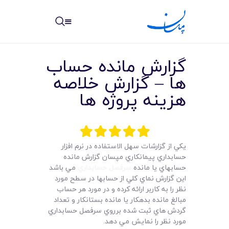
مپسان
بهترین نرم افزار مدیریت پروژه آنلاین + ساختمانی – مپسان
گزارش مانده حساب
ها – گزارش خلاصه
هزینه پروژه ها
خانه
نوشته ها
يکي از گزارشات سهل الاستفاده در نرم افزار
حسابداري پيمانکاري مپسان گزارش مانده
مرکز آموزش
حسابهاي يا مانده
سرفصل حسابداري
مي باشد
اين گزارش نماي کلي از حسابها در سطح مورد
امکانات
نظر را به کاربر ارائه کرده و در مورد هر حساب
مبالغ مانده بدهکار يا مانده بستانکار و تعداد
سیستم ها
گردش هاي ثبت شده برروي سرفصل حسابداري
مورد نظر را نمايش مي دهد.