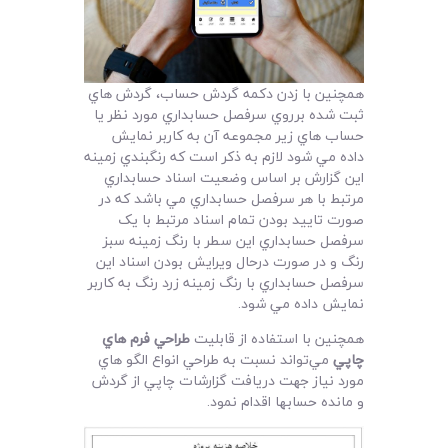
همچنين با زدن دکمه گردش حساب، گردش هاي
ثبت شده برروي سرفصل حسابداري مورد نظر يا
حساب هاي زير مجموعه آن به کاربر نمايش
داده مي شود لازم به ذکر است که رنگبندي زمينه
اين گزارش بر اساس وضعيت اسناد حسابداري
مرتبط با هر سرفصل حسابداري مي باشد که در
صورت تاييد بودن تمام اسناد مرتبط با يک
سرفصل حسابداري اين سطر با رنگ زمينه سبز
رنگ و در صورت درحال ويرايش بودن اسناد اين
سرفصل حسابداري با رنگ زمينه زرد رنگ به کاربر
نمايش داده مي شود.
همچنين با استفاده از قابليت
طراحي فرم هاي
چاپي
مي‌تواند نسبت به طراحي انواع الگو هاي
مورد نياز جهت دريافت گزارشات چاپي از گردش
و مانده حسابها اقدام نمود.