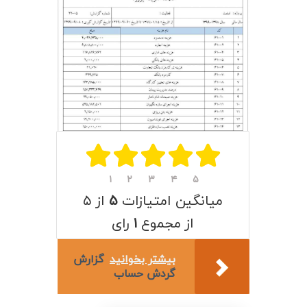
۱
۲
۳
۴
۵
میانگین امتیازات
۵
از ۵
از مجموع
۱
رای
بیشتر بخوانید
گزارش
گردش حساب