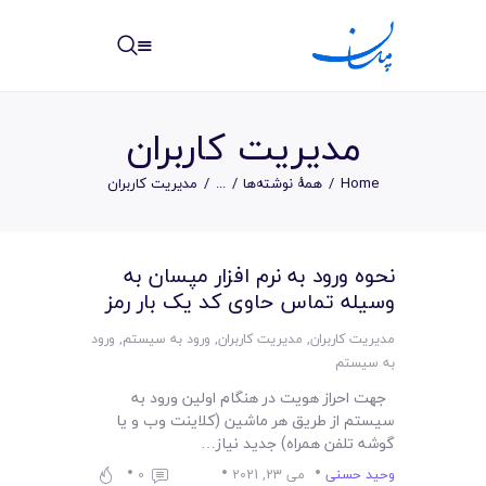
مپسان
بهترین نرم افزار مدیریت پروژه آنلاین + ساختمانی – مپسان
مدیریت کاربران
Home
همهٔ نوشته‌ها
...
مدیریت کاربران
خانه
نحوه ورود به نرم افزار مپسان به
نوشته ها
وسیله تماس حاوی کد یک بار رمز
مرکز آموزش
مدیریت کاربران
,
مدیریت کاربران
,
ورود به سیستم
,
ورود
به سیستم
امکانات
جهت احراز هویت در هنگام اولین ورود به
سیستم از طریق هر ماشین (کلاینت وب و یا
سیستم ها
گوشه تلفن همراه) جدید نیاز…
وحید حسنی
می 23, 2021
0