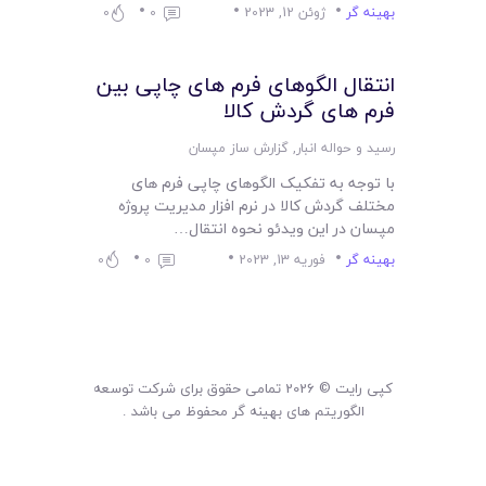
لیست قیمت محصولات
بهینه گر
ژوئن 12, 2023
0
0
انتقال الگوهای فرم های چاپی بین
فرم های گردش کالا
رسید و حواله انبار
,
گزارش ساز مپسان
با توجه به تفکیک الگوهای چاپی فرم های
مختلف گردش کالا در نرم افزار مدیریت پروژه
مپسان در این ویدئو نحوه انتقال…
بهینه گر
فوریه 13, 2023
0
0
کپی رایت © 2026 تمامی حقوق برای شرکت توسعه
الگوریتم های بهینه گر محفوظ می باشد .