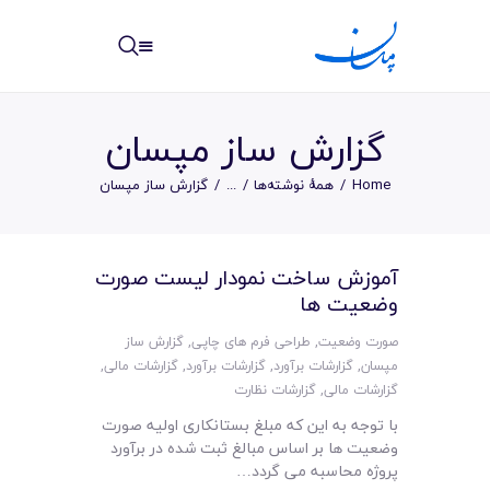
مپسان
بهترین نرم افزار مدیریت پروژه آنلاین + ساختمانی – مپسان
گزارش ساز مپسان
Home
همهٔ نوشته‌ها
...
گزارش ساز مپسان
خانه
آموزش ساخت نمودار لیست صورت
نوشته ها
وضعیت ها
مرکز آموزش
صورت وضعیت
,
طراحی فرم های چاپی
,
گزارش ساز
مپسان
,
گزارشات برآورد
,
گزارشات برآورد
,
گزارشات مالی
,
امکانات
گزارشات مالی
,
گزارشات نظارت
با توجه به این که مبلغ بستانکاری اولیه صورت
سیستم ها
وضعیت ها بر اساس مبالغ ثبت شده در برآورد
پروژه محاسبه می گردد…