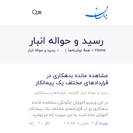
مپسان
بهترین نرم افزار مدیریت پروژه آنلاین + ساختمانی – مپسان
رسید و حواله انبار
Home
همهٔ نوشته‌ها
...
رسید و حواله انبار
خانه
مشاهده مانده بدهکاری در
نوشته ها
قراردادهای مختلف یک پیمانکار
مرکز آموزش
رسید و حواله انبار
,
گزارشات قراردادها و پیمانکاران
در این ویدیو آموزش چگونگی مشاهده مانده
امکانات
بدهکاری رو در قراردادهای مختلف یک پیمانکار
آموزش داده شده به این صورت که میتوانید…
سیستم ها
بهینه گر
مارس 8, 2025
0
0