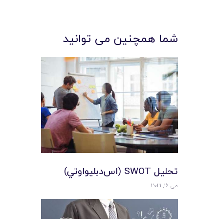
شما همچنین می توانید
تحليل SWOT (اس‌دبليواوتي)
می 16, 2021