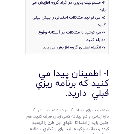
4- مسئوليت پذيري در افراد گروه افزايش مي
يابد.
5- مي توانيد مشکلات احتمالي را پيش بيني
کنيد.
6- مي توانيد با مشکلات در آستانه وقوع
مقابله کنيد.
7- انگيزه اعضاي گروه افزايش مي يابد.
1- اطمينان پيدا مي
کنيد که برنامه ريزي
قبلي داريد.
شما بايد براي ايجاد يک بودجه مناسب در يک
بازه زماني واقع بينانه کمي زمان صرف کنيد. هم
چنين بايد از ابتدا تا انتهاي اين طرح را ترسيم
کرده و بدانيد چگونه بايد براي واگذاري عادلانه