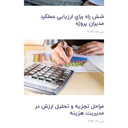
شش راه براي ارزيابي عملکرد
مديران پروژه
می 15, 2021
مراحل تجزيه و تحليل ارزش در
مديريت هزينه
می 17, 2021