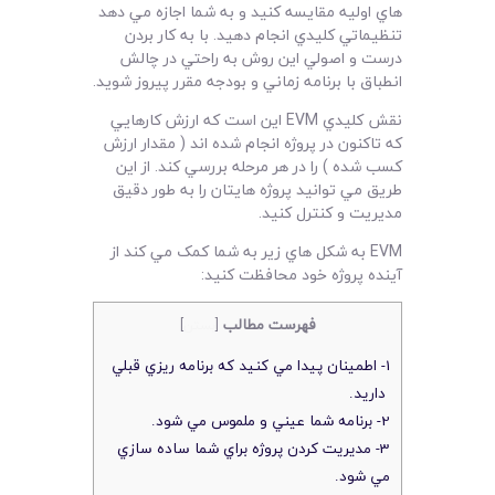
هاي اوليه مقايسه کنيد و به شما اجازه مي دهد
تنظيماتي کليدي انجام دهيد. با به کار بردن
درست و اصولي اين روش به راحتي در چالش
انطباق با برنامه زماني و بودجه مقرر پيروز شويد.
نقش کليدي EVM اين است که ارزش کارهايي
که تاکنون در پروژه انجام شده اند ( مقدار ارزش
کسب شده ) را در هر مرحله بررسي کند. از اين
طريق مي توانيد پروژه هايتان را به طور دقيق
مديريت و کنترل کنيد.
EVM به شکل هاي زير به شما کمک مي کند از
آينده پروژه خود محافظت کنيد:
فهرست مطالب
[
بستن
]
1- اطمينان پيدا مي کنيد که برنامه ريزي قبلي
داريد.
2- برنامه شما عيني و ملموس مي شود.
3- مديريت کردن پروژه براي شما ساده سازي
مي شود.