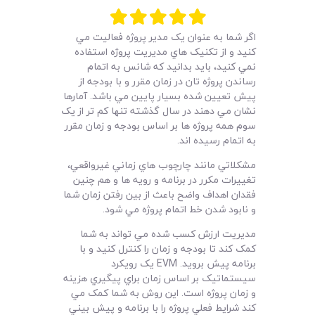
لیست قیمت محصولات
اگر شما به عنوان يک مدير پروژه فعاليت مي
کنيد و از تکنيک هاي مديريت پروژه استفاده
نمي کنيد، بايد بدانيد که شانس به اتمام
رساندن پروژه تان در زمان مقرر و با بودجه از
پيش تعيين شده بسيار پايين مي باشد. آمارها
نشان مي دهند در سال گذشته تنها کم تر از يک
سوم همه پروژه ها بر اساس بودجه و زمان مقرر
به اتمام رسيده اند.
مشکلاتي مانند چارچوب هاي زماني غيرواقعي،
تغييرات مکرر در برنامه و رويه ها و هم چنين
فقدان اهداف واضح باعث از بين رفتن زمان شما
و نابود شدن خط اتمام پروژه مي شود.
مديريت ارزش کسب شده مي تواند به شما
کمک کند تا بودجه و زمان را کنترل کنيد و با
برنامه پيش برويد. EVM يک رويکرد
سيستماتيک بر اساس زمان براي پيگيري هزينه
و زمان پروژه است. اين روش به شما کمک مي
کند شرايط فعلي پروژه را با برنامه و پيش بيني