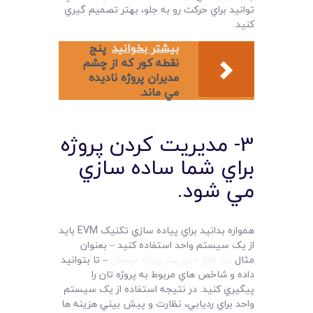
توانيد براي حرکت رو به جلو، بهتر تصميم گيري
کنيد.
بیشتر بخوانید
پنج
نقطه کور که از چشم
مديران پروژه ناديده
مي ماند.
3- مديريت کردن پروژه
براي شما ساده سازي
مي شود.
همواره بدانيد براي پياده سازي تکنيک EVM بايد
از يک سيستم واحد استفاده کنيد – بعنوان
مثال
نرم افزار مديريت پروژه مپسان
– تا بتوانيد
داده و شاخص هاي مربوط به پروژه تان را
پيگيري کنيد. در نتيجه استفاده از يک سيستم
واحد براي رديابي، نظارت و پيش بيني هزينه ها