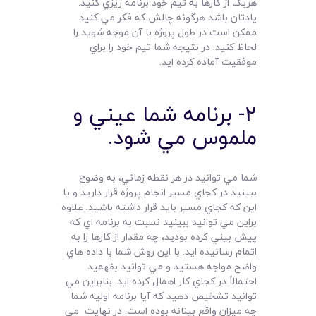
هريک از کارها به تيم خود برنامه ريزي کنيد.
يادتان باشد هرگونه چالش که فکر مي کنيد
ممکن است در طول پروژه با آن موجه شويد را
لحاظ کنيد. در نتيجه شما تيم خود را براي
موفقيت آماده کرده ايد.
2- برنامه شما عيني و
ملموس مي شود.
شما مي توانيد در هر نقطه زماني، به وضوح
ببينيد در کجاي مسير انجام پروژه قرار داريد و يا
اين که کجاي مسير بايد قرار داشته باشيد. علاوه
براين مي توانيد ببينيد نسبت به برنامه اي که
پيش بيني کرده بوديد، چه مقدار از کارها را به
اتمام رسانيده ايد. با اين روش شما با داده هاي
واضح مواجه هستيد و مي توانيد بفهميد
احتمالاً در کجاي کار اهمال کرده ايد. بنابراين مي
توانيد تشخيص دهيد که آيا برنامه اوليه شما
چه ميزان واقع بينانه بوده است. در نهايت مي