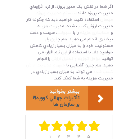
اگر شما در نقش يک مدير پروژه، از نرم افزارهاي
مديريت پروژه مانند
سيستم مديريت پروژه
مپسان
استفاده کنيد، خواهيد ديد که چگونه کار
مديريت ارزش کسب شده، مديريت هزينه
و
حسابداري هزينه
را با
سهولت
، سرعت و دقت
بيشتري انجام مي دهيد. هم چنين بار
مسئوليت خود را به ميزان بسيار زيادي کاهش
خواهيد داد. با استفاده از اين نرم افزار، مي
توانيد
مراحل تجزيه و تحليل ارزش
را انجام
دهيد. هم چنين آشنايي با
مفهوم مديريت ارزش
کسب شده
مي تواند به ميزان بسيار زيادي در
مديريت هزينه به شما کمک کند.
بیشتر بخوانید
تأثيرات جهاني کوويد19
بر سازمان ها
۱
۲
۳
۴
۵