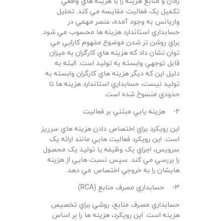
زمان و منابع هزينه را با هزينه هاي واقعي
تکميل يک فعاليت مقايسه مي کند. تحليل
واريانس به وجود آمده، عنصر مهمي در
حسابداري استاندارد هزينه ها محسوب مي شود.
براي روشن تر شدن موضوع مفهوم کارايي مي
توان نشان داد که هزينه هاي کارگران به ميزان
قابل توجهي وابسته به توليد است. البته به
دليل اين که ديگر هزينه هاي کارگران وابسته به
توليد نيست، حسابداري استاندارد هزينه ها تا
حدودي منسوخ شده است.
2- هزينه يابي مبتني بر فعاليت
اين رويکرد براي اختصاص دادن هزينه هاي سرريز
است. اين رويکرد فعاليت هايي مانند ارائه يک
سرويس، اجراي يک وظيفه يا توليد يک محصول
را بررسي مي کند. سپس نسبت هايي از هزينه
هايشان را به خروجي اختصاص مي دهد.
3- حسابداري مصرف منابع (RCA)
حسابداري مصرف منابع، روشي براي تخصيص
هزينه است. اين رويکرد، هزينه ها را بر اساس