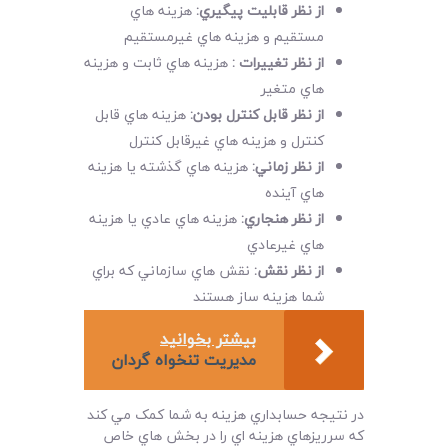
از نظر قابليت پيگيري
:
هزينه هاي
مستقيم و هزينه هاي غيرمستقيم
از نظر تغييرات
:
هزينه هاي ثابت و هزينه
هاي متغير
از نظر قابل کنترل بودن
:
هزينه هاي قابل
کنترل و هزينه هاي غيرقابل کنترل
از نظر زماني
:
هزينه هاي گذشته يا هزينه
هاي آينده
از نظر هنجاري
:
هزينه هاي عادي يا هزينه
هاي غيرعادي
از نظر نقش
:
نقش هاي سازماني که براي
شما هزينه ساز هستند
بیشتر بخوانید
مديريت تنخواه گردان
در نتيجه حسابداري هزينه به شما کمک مي کند
که سرريزهاي هزينه اي را در بخش هاي خاص