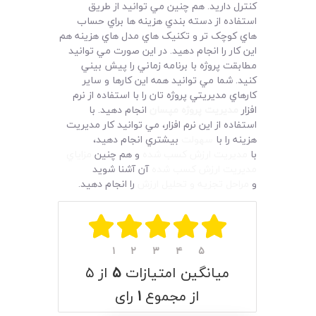
کنترل داريد. هم چنين مي توانيد از طريق
استفاده از دسته بندي هزينه ها براي حساب
هاي کوچک تر و تکنيک هاي مدل هاي هزينه هم
اين کار را انجام دهيد. در اين صورت مي توانيد
مطابقت پروژه با برنامه زماني را پيش بيني
کنيد. شما مي توانيد همه اين کارها و ساير
کارهاي مديريتي پروژه تان را با استفاده از نرم
افزار
مديريت پروژه مپسان
انجام دهيد. با
استفاده از اين نرم افزار، مي توانيد کار مديريت
هزينه را با
سهولت
بيشتري انجام دهيد،
با
مديريت ارزش کسب شده
و هم چنين
مزاياي
مديريت ارزش کسب شده
آن آشنا شويد
و
مراحل تجزيه و تحليل ارزش
را انجام دهيد.
۱
۲
۳
۴
۵
میانگین امتیازات
۵
از ۵
از مجموع
۱
رای