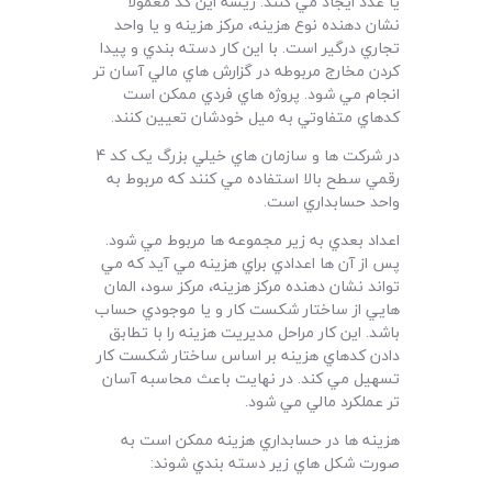
يا عدد ايجاد مي کنند. ريشه اين کد معمولاً
نشان دهنده نوع هزينه، مرکز هزينه و يا واحد
تجاري درگير است. با اين کار دسته بندي و پيدا
کردن مخارج مربوطه در گزارش هاي مالي آسان تر
انجام مي شود. پروژه هاي فردي ممکن است
کدهاي متفاوتي به ميل خودشان تعيين کنند.
در شرکت ها و سازمان هاي خيلي بزرگ يک کد 4
رقمي سطح بالا استفاده مي کنند که مربوط به
واحد حسابداري است.
اعداد بعدي به زير مجموعه ها مربوط مي شود.
پس از آن ها اعدادي براي هزينه مي آيد که مي
تواند نشان دهنده مرکز هزينه، مرکز سود، المان
هايي از ساختار شکست کار و يا موجودي حساب
باشد. اين کار مراحل مديريت هزينه را با تطابق
دادن کدهاي هزينه بر اساس ساختار شکست کار
تسهيل مي کند. در نهايت باعث محاسبه آسان
تر عملکرد مالي مي شود.
هزينه ها در حسابداري هزينه ممکن است به
صورت شکل هاي زير دسته بندي شوند: