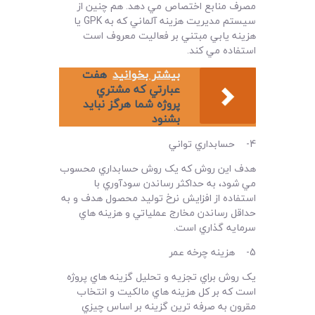
مصرف منابع اختصاص مي دهد. هم چنين از
سيستم مديريت هزينه آلماني که به GPK يا
هزينه يابي مبتني بر فعاليت معروف است
استفاده مي کند.
بیشتر بخوانید
هفت
عبارتي که مشتري
پروژه شما هرگز نبايد
بشنود
4- حسابداري تواني
هدف اين روش که يک روش حسابداري محسوب
مي شود، به حداکثر رساندن سودآوري با
استفاده از افزايش نرخ توليد محصول هدف و به
حداقل رساندن مخارج عملياتي و هزينه هاي
سرمايه گذاري است.
5- هزينه چرخه عمر
يک روش براي تجزيه و تحليل گزينه هاي پروژه
است که بر کل هزينه هاي مالکيت و انتخاب
مقرون به صرفه ترين گزينه بر اساس چيزي