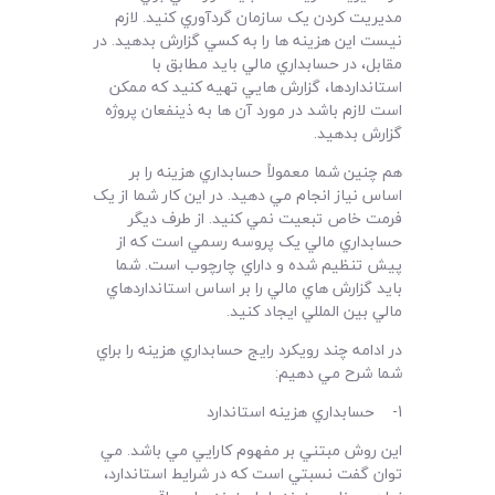
مديريت کردن يک سازمان گردآوري کنيد. لازم
نيست اين هزينه ها را به کسي گزارش بدهيد. در
مقابل، در حسابداري مالي بايد مطابق با
استانداردها، گزارش هايي تهيه کنيد که ممکن
است لازم باشد در مورد آن ها به ذينفعان پروژه
گزارش بدهيد.
هم چنين شما معمولاً حسابداري هزينه را بر
اساس نياز انجام مي دهيد. در اين کار شما از يک
فرمت خاص تبعيت نمي کنيد. از طرف ديگر
حسابداري مالي يک پروسه رسمي است که از
پيش تنظيم شده و داراي چارچوب است. شما
بايد گزارش هاي مالي را بر اساس استانداردهاي
مالي بين المللي ايجاد کنيد.
در ادامه چند رويکرد رايج حسابداري هزينه را براي
شما شرح مي دهيم:
1- حسابداري هزينه استاندارد
اين روش مبتني بر مفهوم کارايي مي باشد. مي
توان گفت نسبتي است که در شرايط استاندارد،