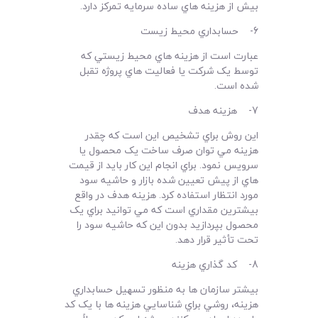
بيش از هزينه هاي ساده سرمايه تمرکز دارد.
6- حسابداري محيط زيست
عبارت است از هزينه هاي محيط زيستي که
توسط يک شرکت يا فعاليت هاي پروژه تقبل
شده است.
7- هزينه هدف
اين روش براي تشخيص اين است که چقدر
هزينه مي توان صرف ساخت يک محصول يا
سرويس نمود. براي انجام اين کار بايد از قيمت
هاي از پيش تعيين شده بازار و حاشيه سود
مورد انتظار استفاده کرد. هزينه هدف در واقع
بيشترين مقداري است که مي توانيد براي يک
محصول بپردازيد بدون اين که حاشيه سود را
تحت تأثير قرار دهد.
8- کد گذاري هزينه
بيشتر سازمان ها به منظور تسهيل حسابداري
هزينه، روشي براي شناسايي هزينه ها با يک کد