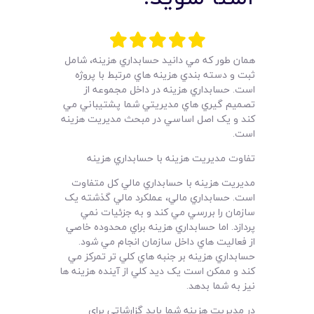
لیست قیمت محصولات
همان طور که مي دانيد حسابداري هزينه، شامل
ثبت و دسته بندي هزينه هاي مرتبط با پروژه
است. حسابداري هزينه در داخل مجموعه از
تصميم گيري هاي مديريتي شما پشتيباني مي
کند و يک اصل اساسي در مبحث مديريت هزينه
است.
تفاوت مديريت هزينه با حسابداري هزينه
مديريت هزينه با حسابداري مالي کل متفاوت
است. حسابداري مالي، عملکرد مالي گذشته يک
سازمان را بررسي مي کند و به جزئيات نمي
پردازد. اما حسابداري هزينه براي محدوده خاصي
از فعاليت هاي داخل سازمان انجام مي شود.
حسابداري هزينه بر جنبه هاي کلي تر تمرکز مي
کند و ممکن است يک ديد کلي از آينده هزينه ها
نيز به شما بدهد.
در مديريت هزينه شما بايد گزارشاتي براي