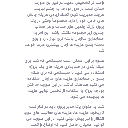
راحت تر تشخيص دهيد. در غير اين صورت
ممکن است در مرور بودجه به چشم نيايند.
هرچند مديريت کردن تعداد زيادي هزينه چالش
هاي خاص خود را دارد. مخصوصاً وقتي در يک
پروژه بزرگ چندين هزار حساب و هر حساب
چندين زير مجموعه داشته باشد. اين امر به
حسابداري سازمان يافته تري نياز دارد و براي
دسته بندي هزينه ها زمان بيشتري صرف خواهد
شد.
علاوه بر اين، ممکن است سيستمي که شما براي
طبقه بندي در حسابداري هزينه هاي يک پروژه
استفاده مي کنيد با سيستمي که براي طبقه
بندي در حسابداري هزينه هاي سازمان استفاده
مي کنيد هماهنگ نباشد. در اين صورت ساختن
بودجه پروژه با استفاده از تخمين نهايي هزينه
ها پيچيده مي شود.
شما به عنوان يک مدير پروژه بايد در کنار ثبت
تاريخچه هزينه ها، هزينه هاي فعاليت هاي مورد
انتظار را نيز پيش بيني کنيد. در اين صورت مي
توانيد اطمينان حاصل کنيد که اوضاع را تحت