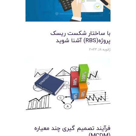
با ساختار شکست ریسک
پروژه(RBS) آشنا شوید
ژانویه 18, 2023
فرآیند تصمیم گیری چند معیاره
(MCDM)