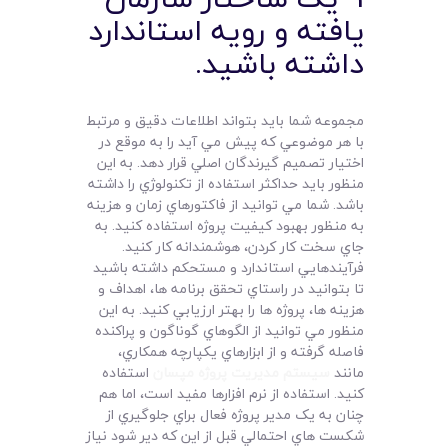
يافته و رويه استاندارد
داشته باشيد.
مجموعه شما بايد بتواند اطلاعات دقيق و مرتبط
با هر موضوعي که پيش مي آيد را به موقع در
اختيار تصميم گيرندگان اصلي قرار دهد. به اين
منظور بايد حداکثر استفاده از تکنولوژي را داشته
باشد. شما مي توانيد از فاکتورهاي زمان و هزينه
به منظور بهبود کيفيت پروژه استفاده کنيد. به
جاي سخت کار کردن، هوشمندانه کار کنيد.
فرآيندهايي استاندارد و مستحکم داشته باشيد
تا بتوانيد در راستاي تحقق برنامه ها، اهداف و
هزينه ها، پروژه ها را بهتر ارزيابي کنيد. به اين
منظور مي توانيد از الگوهاي گوناگون و پراکنده
فاصله گرفته و از ابزارهاي يکپارچه همکاري،
مانند
سيستم مديريت پروژه مپسان
استفاده
کنيد. استفاده از نرم افزارها مفيد است، اما هم
چنان به يک مدير پروژه فعال براي جلوگيري از
شکست هاي احتمالي قبل از اين که دير شود نياز