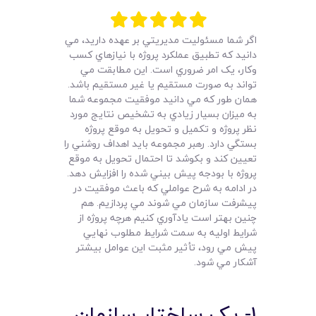
لیست قیمت محصولات
اگر شما مسئوليت مديريتي بر عهده داريد، مي
دانيد که تطبيق عملکرد پروژه با نيازهاي کسب
وکار، يک امر ضروري است. اين مطابقت مي
تواند به صورت مستقيم يا غير مستقيم باشد.
همان طور که مي دانيد موفقيت مجموعه شما
به ميزان بسيار زيادي به تشخيص نتايج مورد
نظر پروژه و تکميل و تحويل به موقع پروژه
بستگي دارد. رهبر مجموعه بايد اهداف روشني را
تعيين کند و بکوشد تا احتمال تحويل به موقع
پروژه با بودجه پيش بيني شده را افزايش دهد.
در ادامه به شرح عواملي که باعث موفقيت در
پيشرفت سازمان مي شوند مي پردازيم. هم
چنين بهتر است يادآوري کنيم هرچه پروژه از
شرايط اوليه به سمت شرايط مطلوب نهايي
پيش مي رود، تأثير مثبت اين عوامل بيشتر
آشکار مي شود.
1- يک ساختار سازمان