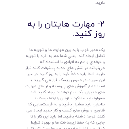
داريد.
2- مهارت هايتان را به
روز کنيد.
يک مدير خوب بايد بين مهارت ها و تجربه ها
تعادل ايجاد کند. يعني شما هم به افراد با تجربه
و حرفه‌اي و هم به افرادي با استعداد که
مي‌توانند در نقش هاي جديد پيشرفت کنند نياز
داريد. شما بايد دائماً خود را به روز کنيد. در غير
اين صورت در معرض ريسک قرار مي گيريد. با
استفاده از آموزش هاي پيوسته و ارتقاي مهارت
هاي مديران، يک تيم توانمند ايجاد کنيد. شما
همواره بايد عملکرد سازمان را ارتقا ببخشيد.
بنابراين بايد هشيار باشيد و به فرصت‌هايي که
فناوري و روش هاي کسب و کار جديد ايجاد مي
کنند، توجه داشته باشيد. اما بايد اين کار را تا
جايي که به حفظ زيرساخت ها و بهبود شرايط
کمک مي کند ادامه دهيد. هم چنين تلاش کنيد