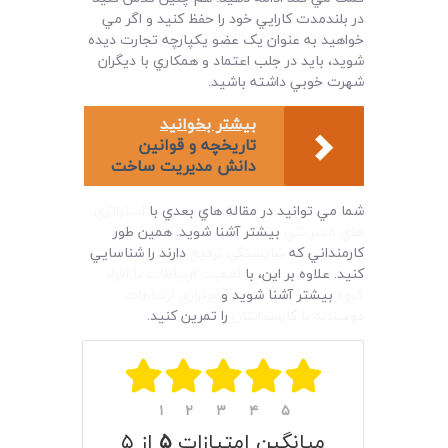
در بلندمدت کارايي خود را حفظ کنيد و اگر مي
خواهيد به عنوان يک عضو يکپارچه تجارت ديده
شويد، بايد در جلب اعتماد و همکاري با ديگران
شهرت خوبي داشته باشيد‌.
بیشتر بخوانید
تاريخچه و قوانين
دانش مديريت ساخت
شما مي توانيد در مقاله هاي بعدي با
استراتژي
هاي مديريتي
بيشتر آشنا شويد. همين طور
کارمنداني که
شايستگي ترفيع
دارند را شناسايي
کنيد. علاوه بر اين، با
اهميت ارتباطات با افراد
گروه
بيشتر آشنا شويد و
برقراري ارتباطات
دوستانه با کارمندانتان
را تمرين کنيد.
۱
۲
۳
۴
۵
میانگین امتیازات
۵
از ۵