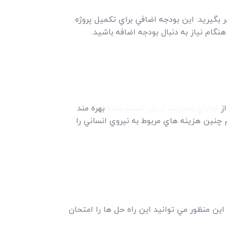
 بگيريد. اين بودجه اضافي براي تکميل پروژه
گام نياز به دنبال بودجه اضافه باشيد.
از
مزاياي مديريت ارزش کسب شده
بهره مند
م چنين هزينه هاي مربوط به نيروي انساني را
ن منظور مي توانيد اين راه حل ها را امتحان