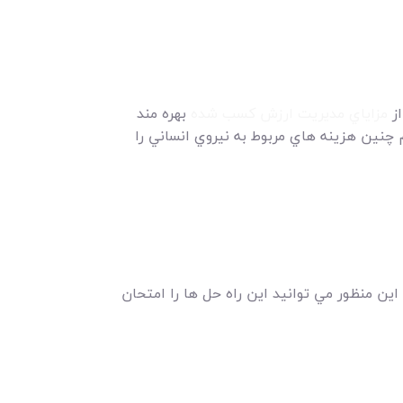
از
مزاياي مديريت ارزش کسب شده
بهره مند
م چنين هزينه هاي مربوط به نيروي انساني را
ن منظور مي توانيد اين راه حل ها را امتحان