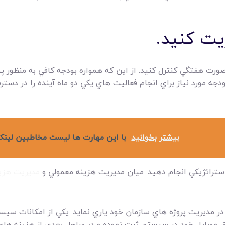
ه صورت هفتگي کنترل کنيد. از اين که همواره بودجه کافي به منظور
ه مورد نياز براي انجام فعاليت هاي يکي دو ماه آينده را در دس
بیشتر بخوانید
با اين مهارت ها ليست مخاطبين لينکد
ستراتژيکي انجام دهيد. ميان مديريت هزينه معمولي و
مديريت هزين
در مديريت پروژه هاي سازمان خود ياري نمايد. يکي از امکانات سي
ق موبايل خود در سيستم ثبت نموده و در مراحل بعدي از هزينه هاي پ