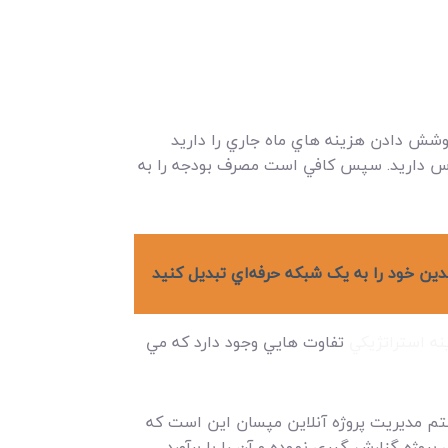
 پوشش دادن هزينه هاي ماه جاري را داريد
ترس داريد. سپس کافي است مصرف بودجه را به
ين خود را به يک شبکه حرفه‌اي تبديل کنيد
ه استراتژيکي
تفاوت هايي وجود دارد که مي
ستم مديريت پروژه آنلاين مپسان اين است که
روژه گزارش گيري نموده و آن را با برآورد