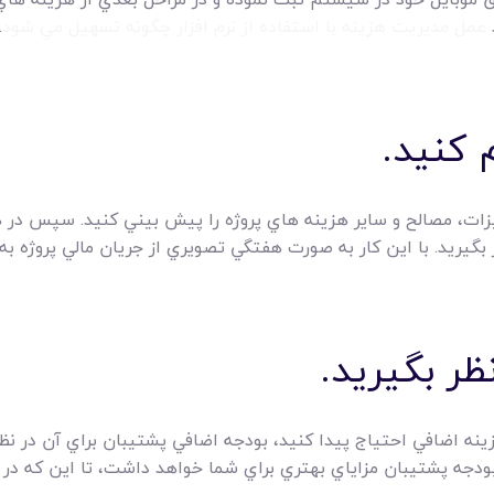
د
عمل مديريت هزينه با استفاده از نرم افزار چگونه تسهيل مي شود
.
يزات، مصالح و ساير هزينه هاي پروژه را پيش بيني کنيد. سپس در هنگ
ر بگيريد. با اين کار به صورت هفتگي تصويري از جريان مالي پروژه ب
زينه اضافي احتياج پيدا کنيد، بودجه اضافي پشتيبان براي آن در نظر
ودجه پشتيبان مزاياي بهتري براي شما خواهد داشت، تا اين که در هن