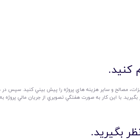
يزات، مصالح و ساير هزينه هاي پروژه را پيش بيني کنيد. سپس در هنگ
ر بگيريد. با اين کار به صورت هفتگي تصويري از جريان مالي پروژه ب