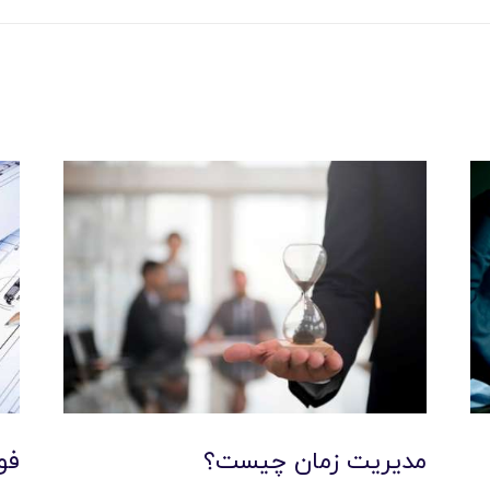
مديريت زمان چيست؟
فو