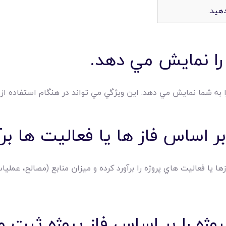
را به شما نمايش مي دهد. اين ويژگي مي تواند در هنگام استفاده 
زها يا فعاليت هاي پروژه را برآورد کرده و ميزان منابع (مصالح، عمل