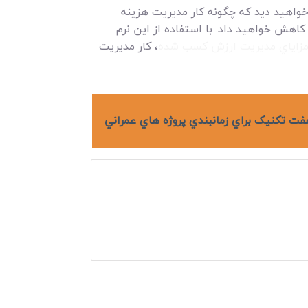
واهيد ديد که چگونه کار مديريت هزينه
اهش خواهيد داد. با استفاده از اين نرم
زاياي مديريت ارزش کسب شده
، کار مديريت
فت تکنيک براي زمانبندي پروژه هاي عمراني