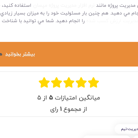
 مديريت پروژه مانند
نرم افزار مديريت پروژه مپسان
استفاده کنيد، خ
ام مي دهيد. هم چنين بار مسئوليت خود را به ميزان بسيار زيادي ک
ديريت ارزش کسب شده
را انجام دهيد. شما مي توانيد با شناخت
م
بیشتر بخوانید
ه
میانگین امتیازات
۵
از ۵
از مجموع
۱
رای
یریت-تیم