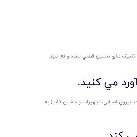
از تکنيک هاي تخمين قطعي مفيد واقع شود.
يات، نيروي انساني، تجهيزات و ماشين آلات) به