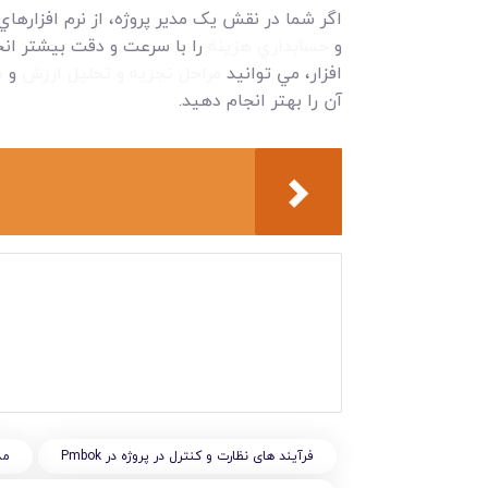
اگر شما در نقش يک مدير پروژه، از نرم افزارهاي
و
حسابداري هزينه
را با سرعت و دقت بيشتر انج
افزار، مي توانيد
مراحل تجزيه و تحليل ارزش
و
م
آن را بهتر انجام دهيد.
فرآیند های نظارت و کنترل در پروژه در Pmbok
مد