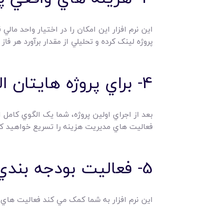
اين نرم افزار اين امکان را در اختيار واحد مالي
پروژه لينک کرده و تحليلي از مقدار برآورد هر فا
4- براي پروژه هايتان الگوهاي برآوردي ايجاد مي کند.
بعد از اجراي اولين پروژه، شما يک الگوي کامل از
فعاليت هاي مديريت هزينه را تسريع خواهيد کر
5- فعاليت بودجه بندي را با کمک آن انجام مي دهيد.
اين نرم افزار به شما کمک مي کند فعاليت هاي 