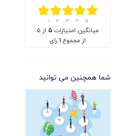
۱
۲
۳
۴
۵
میانگین امتیازات
۵
از ۵
از مجموع
۱
رای
شما همچنین می توانید