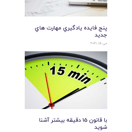
پنج فايده يادگيري مهارت هاي
جديد
می 15, 2021
با قانون 15 دقیقه بیشتر آشنا
شوید