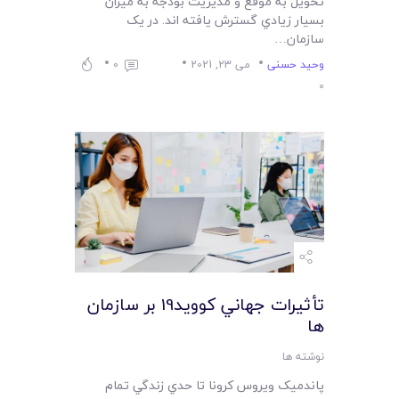
تحويل به موقع و مديريت بودجه به ميزان
بسيار زيادي گسترش يافته اند. در يک
سازمان…
وحید حسنی
می 23, 2021
0
0
تأثيرات جهاني کوويد19 بر سازمان
ها
نوشته ها
پاندميک ويروس کرونا تا حدي زندگي تمام