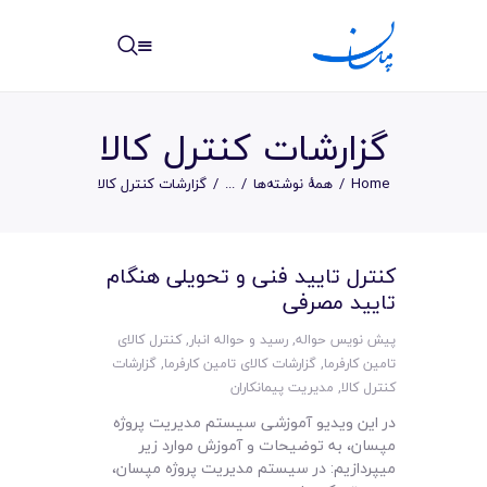
مپسان
بهترین نرم افزار مدیریت پروژه آنلاین + ساختمانی – مپسان
گزارشات کنترل کالا
Home
همهٔ نوشته‌ها
...
گزارشات کنترل کالا
خانه
کنترل تایید فنی و تحویلی هنگام
نوشته ها
تایید مصرفی
مرکز آموزش
پیش نویس حواله
,
رسید و حواله انبار
,
کنترل کالای
تامین کارفرما
,
گزارشات کالای تامین کارفرما
,
گزارشات
امکانات
کنترل کالا
,
مدیریت پیمانکاران
در این ویدیو آموزشی سیستم مدیریت پروژه
سیستم ها
مپسان، به توضیحات و آموزش موارد زیر
میپردازیم: در سیستم مدیریت پروژه مپسان،