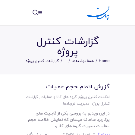
مپسان
بهترین نرم افزار مدیریت پروژه آنلاین + ساختمانی – مپسان
گزارشات کنترل
پروژه
Home
همهٔ نوشته‌ها
...
گزارشات کنترل پروژه
خانه
نوشته ها
گزارش اتمام حجم عملیات
مرکز آموزش
امکانات-کنترل پروژه
,
گروه های کالا و عملیات
,
گزارشات
کنترل پروژه
,
مدیریت قراردادها
امکانات
در این ویدیو به بررسی یکی از قابلیت های
پرکاربرد سامانه مپسان که نمایش خلاصه حجم
سیستم ها
عملیات بصورت گروه های کلا و…
بهینه گر
آوریل 20, 2025
0
0