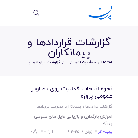
مپسان
بهترین نرم افزار مدیریت پروژه آنلاین + ساختمانی – مپسان
گزارشات قراردادها و
پیمانکاران
Home
همهٔ نوشته‌ها
...
گزارشات قراردادها و...
خانه
نوشته ها
نحوه انتخاب فعالیت روی تصاویر
عمومی پروژه
مرکز آموزش
گزارشات قراردادها و پیمانکاران
,
مدیریت قراردادها
امکانات
اموزش بارگذاری و بازیابی فایل های عمومی
پروژه
سیستم ها
بهینه گر
ژوئن 9, 2025
0
0