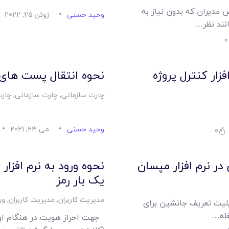
امکانات
 مدیران که بدون نیاز به
وحید حسنی
ژوئن 25, 2022
نند نظر…
سیستم ها
0
لیست قیمت محصولات
ار کنترل پروژه
نحوه انتقال پست های س
چارت سازمانی
,
چارت سازمانی
,
چارت
وحید حسنی
می 23, 2021
0
ر نرم افزار مپسان
نحوه ورود به نرم افزا
یک بار رمز
مدیریت کاربران
,
مدیریت کاربران
,
ور
بلیت تعریف جانشین برای
غله…
جهت احراز هویت در هنگام او