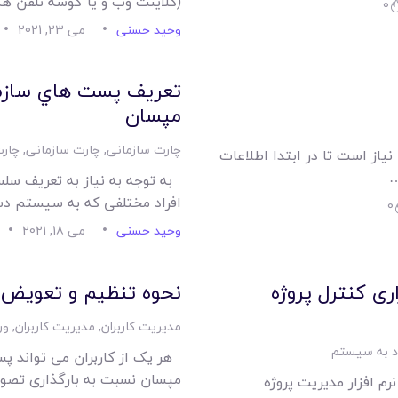
(کلاینت وب و یا گوشه تلفن هم
0
وحید حسنی
می 23, 2021
تعريف پست هاي سازمان
مپسان
چارت سازمانی
,
چارت سازمانی
,
چارت
ز است تا در ابتدا اطلاعات
…
به توجه به نیاز به تعریف سلس
افراد مختلفی که به سیستم د
0
وحید حسنی
می 18, 2021
ری کنترل پروژه
نحوه تنظیم و تعویض ع
مدیریت کاربران
,
مدیریت کاربران
,
ور
د به سیستم
هر یک از کاربران می تواند پس
مپسان نسبت به بارگذاری تصوی
م افزار مدیریت پروژه