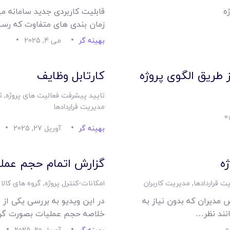
امکانات
ه
قابلیت کاربردی جدید سامانه م
زمان بندی های متفاوت که رسی
سیستم ها
بهینه گر
می 4, 2025
لیست قیمت محصولات
ز طریق الگوی پروژه
کارتابل وظایف
تایید پیشرفت فعالیت های پروژه
,
ث
مدیریت قراردادها
0
بهینه گر
آوریل 27, 2025
ه
گزارش اتمام حجم عمل
ت قراردادها
,
مدیریت کاربران
امکانات-کنترل پروژه
,
گروه های کالا
 مدیران که بدون نیاز به
در این ویدیو به بررسی یکی از 
نند نظر…
خلاصه حجم عملیات بصورت گرو
0
بهینه گر
آوریل 20, 2025