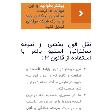
بیشتر بخوانید
با اين
مهارت ها ليست
مخاطبين لينکدين خود
را به يک شبکه حرفه‌اي
تبديل کنيد
نقل قول بخشی از نمونه
سخنرانی استیو بالمر با
استفاده از قانون 3 :
می خواهم در مورد
رایانه
،
اقتصا
د و
صنعت
و کاری که در مورد این سه
حوزه در مایکروسافت انجام دادیم با
شما صحبت کنم.
ما در مسیری هستیم که بهترین
نسخه ویندوز را بر اساس سه قابلیت
و خصوصیت
سرعت
،
سادگی
و
قابل