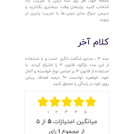
علاقه خود، هر روز سه درس با ضریب بالا
انتخاب کنید. برایشان وقت بیشتری بگذارید و
سپس سراغ سایر درس ها با ضریب پایین تر
بروید.
کلام آخر
عدد 3 ، عددی شگفت انگیز است و با استفاده
از این عدد رازآلود قانون 3 را اختراع کردند. با
استفاده از قانون 3 بر اساس نوع خواسته و آمال
خود، خواهید توانست 90 درصد اهداف پیش
روی خود در زندگی را محقق کنید.
۱
۲
۳
۴
۵
میانگین امتیازات
۵
از ۵
از مجموع
۱
رای