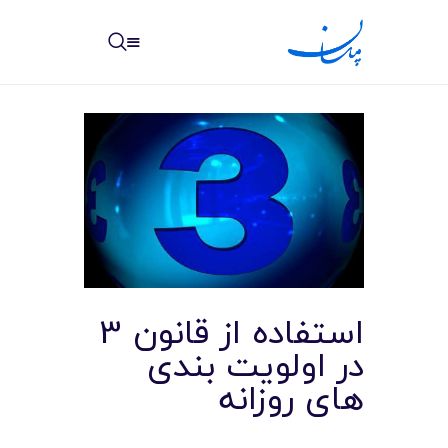
مپسان
بهترین نرم افزار مدیریت پروژه آنلاین + ساختمانی – مپسان
خانه
نوشته ها
مرکز آموزش
استفاده از قانون 3
در اولویت بندی
امکانات
های روزانه
سیستم ها