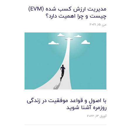
مديريت ارزش کسب شده (EVM)
چيست و چرا اهميت دارد؟
می 15, 2021
با اصول و قواعد موفقیت در زندگی
روزمره آشنا شوید
آوریل 13, 2022