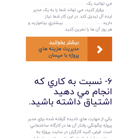
مي توانيد يک
ارتباط دوستانه با اعضاي
تيم
برقرار کنيد، مي تواند شما را به يک مدير
ايده آل تبديل کند. در اين کار شما نياز
داريد
مهارت هاي مديريتي
بيشتري بياموزيد و
هر روز آن ها را تمرين کنيد.
بیشتر بخوانید
مديريت هزينه هاي
پروژه با مپسان
6- نسبت به کاري که
انجام مي دهيد
اشتياق داشته باشيد.
يکي از مهارت هاي ناديده گرفته شده براي مدير
پروژه چگونگي رفتار آن ها در کارگاه ساختماني
است. فرض کنيد کارگران در سايت پروژه به