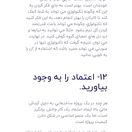
خودشان است. بهتر است به جاي فکر کردن به
اين که چگونه تکنولوژي مي تواند به شما کمک
کند تا کارتان را بهتر انجام دهد، به اين فکر کنيد
که تکنولوژي چگونه مي تواند باعث قدرتمند
کردن کل تيم بشود. مثلاً مي توانيد به نيازها و
درد دل هاي اعضاي گروه گوش کنيد. در نهايت
مي توان نتيجه گرفت که تکنولوژي تنها در
صورتي مي تواند مفيد باشد که استفاده از آن را
به خوبي بدانيد.
12- اعتماد را به وجود
بياوريد.
هر چند در يک پروژه ساختماني به دليل گردش
مالي بالا ايجاد اعتماد يک کار چالش برانگيز
است، اما يک عنصر اساسي در شکل دادن
کيفيت پروژه است.
وقتي اعضاي تيم بتوانند به مديران پروژه اعتماد