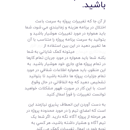
باشيد.
از آن جا که تغييرات پروژه به سرعت باعث
اختلال در برنامه هزينه و زمانبندي مي شود، شما
بايد همواره در مورد تغييرات هوشيار باشيد و
بتوانيد به سرعت برنامه پروژه را متناسب با آن
ها تغيير دهيد در اين بين استفاده از
نرم افزار
پيمانکاري مپسان
ميتونه کمک شاياني به شما
بکنه. شما بايد همواره در مورد جريان تمام کارها
در تمام پروژه هاي جاري خود هوشيار باشيد. به
اين منظور، بايد همواره اطلاعات شفافي در مورد
تمام جزئيات پروژه ها داشته باشيد تا بتوانيد
تشخيص دهيد که چه اتفاقاتي در حال وقوع
است. با اين کار در صورت ظهور مشکلات خواهيد
توانست تغييرات را فوراً اعمال کنيد.
به دست آوردن اين انعطاف پذيري نيازمند اين
است که اعضاي تيم را در مورد محدوده پروژه در
هر مرحله از پروژه آگاه نگه داريد. اگر شما يک
تيم آگاه و هشيار داشته باشيد، هر کسي به
نوبه خود در اعمال تغييرات کمک مي کند.