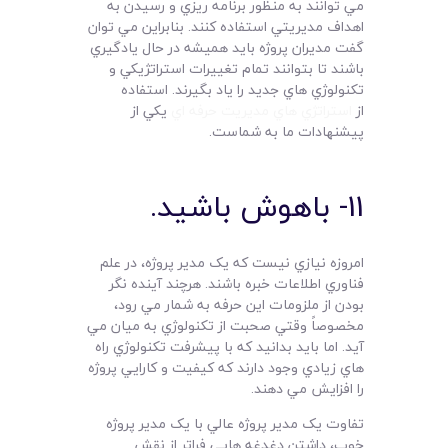
مي توانند به منظور برنامه ريزي و رسيدن به
اهداف مديريتي استفاده کنند. بنابراين مي توان
گفت مديران پروژه بايد هميشه در حال يادگيري
باشند تا بتوانند تمام تغييرات استراتژيکي و
تکنولوژي هاي جديد را ياد بگيرند. استفاده
از
استراتژي هاي مديريت حرفه اي
يکي از
پيشنهادات ما به شماست.
11- باهوش باشيد.
امروزه نيازي نيست که يک مدير پروژه،‌ در علم
فناوري اطلاعات خبره باشند. هرچند آينده نگر
بودن از ملزومات اين حرفه به شمار مي رود،
مخصوصاً وقتي صحبت از تکنولوژي به ميان مي
آيد. اما بايد بدانيد که با پيشرفت تکنولوژي راه
هاي زيادي وجود دارند که کيفيت و کارايي پروژه
را افزايش مي دهند.
تفاوت يک مدير پروژه عالي با يک مدير پروژه
خوب، داشتن دغدغه هايي فراتر از نقش