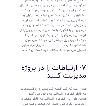
سختي مشغول انجام کارها هستند و به خاطر
استرس کاري زياد، اخلاق در بين آن ها رو به زوال
است. در اين حال يک مدير پروژه خوش بين که
مشتاق و با انگيزه است مي تواند به کارگران و
تيم اجرايي روحيه بدهد و اعتماد به نفس آن ها
را افزايش بدهد. در مقابل مشاهده اشتياق يک
تيم پويا و با انگيزه، باعث مي شود مدير پروژه از
آن ها روحيه بگيرد . در نهايت اين کار به نوبه
خود به بهره وري بيشتر مي انجامد. مي توان
ثابت کرد که يک
مدير با اخلاق
سريع تر از ساير
مديران مي تواند به اهداف خود دست پيدا کند.
7- ارتباطات را در پروژه
مديريت کنيد.
همان طور که قبلاً گفته شد بسياري از اشتباهات
به خاطر خطاهاي انساني به وجود مي آيند.
همين طور اين خطاهاي انساني به خاطر ضعف در
ارتباطات اتفاق مي افتند. اين ضعف باعث مي