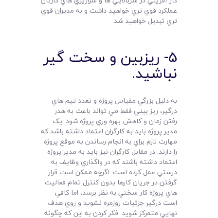
کار آفريني در سربالايي ها و سرازيري هاي کارتان
عملکرد قوي تري خواهيد داشت و به مديران قوي
تري تبديل خواهيد شد.
5- ريزبين و سخت گير
نباشيد.
به دليل بزرگي مقياس پروژه و تعدد تيم هاي
درگير، ريز بيني فقط مي تواند باعث به هدر
رفتن زمان و کاهش بهره وري پروژه شود. يک
مدير پروژه بايد به کارگران اعتماد داشته باشد که
مهارت لازم براي به انجام رساندن به موقع پروژه
را دارند. در مقابل کارگران نيز بايد به مدير پروژه
اعتماد داشته باشند که در واگذاري وظايف به
درستي عمل کرده است. اگرچه ممکن است قرار
گرفتن در جريان کارها بدون کنترل تمام فعاليت
هاي پروژه کار سختي به نظر برسد، اما کافي
است درگير جزئيات روزمره نشويد و روي هدف
نهايي متمرکز شويد. فکر کردن به اين که چگونه