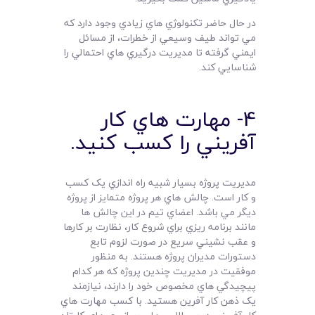
در حال حاضر تکنولوژي هاي زيادي وجود دارد که
مي تواند طيف وسيعي از خطرات، از مسائل
ايمني گرفته تا مديريت درگيري هاي احتمالي را
شناسايي کند.
4- مهارت هاي کار
آفريني را کسب کنيد.
مديريت پروژه بسيار شبيه راه اندازي يک کسب
و کار است. چالش هاي هر پروژه متمايز از پروژه
ديگر مي باشد. اعضاي تيم در اين چالش ها
مانند برنامه ريزي براي شروع کار، نظارت بر کارها
و عقب نشيني سريع در صورت لزوم تابع
دستورات مديران پروژه هستند. به منظور
موفقيت در مديريت چندين پروژه که هر کدام
پيچيدگي هاي مخصوص خود را دارند، نيازمند
يک ذهن کار آفرين هستيد. با کسب مهارت هاي