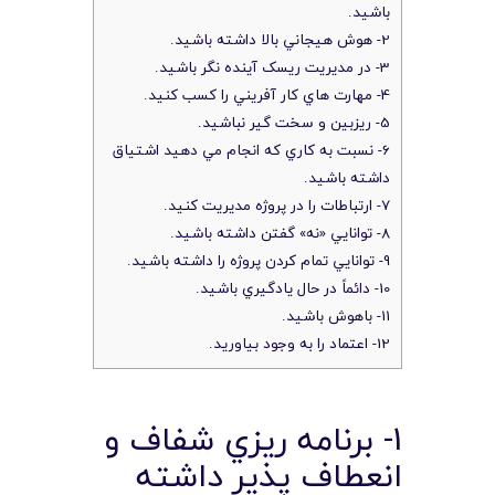
باشيد.
2- هوش هيجاني بالا داشته باشيد.
3- در مديريت ريسک آينده نگر باشيد.
4- مهارت هاي کار آفريني را کسب کنيد.
5- ريزبين و سخت گير نباشيد.
6- نسبت به کاري که انجام مي دهيد اشتياق
داشته باشيد.
7- ارتباطات را در پروژه مديريت کنيد.
8- توانايي «نه» گفتن داشته باشيد.
9- توانايي تمام کردن پروژه را داشته باشيد.
10- دائماً در حال يادگيري باشيد.
11- باهوش باشيد.
12- اعتماد را به وجود بياوريد.
1- برنامه ريزي شفاف و
انعطاف پذير داشته