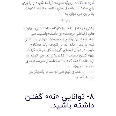
شود مشکلات پروژه ناديده گرفته شوند و يا براي
رفع مشکلات راه حل هاي مناسب اتخاذ نشوند.
بنابراين مي توان به
اهميت ارتباطات در پروژه
هاي ساختماني
پي برد.
وقتي در داخل يا خارج کارگاه ساختماني مهارت
هاي ارتباطي برجسته اي داشته باشيد، مي
توانيد به طور واضح تصميمات خود را با اعضاي
تيم در ميان بگذارند. در نتيجه يک همکاري
خوب در ميان اعضاي گروه شکل خواهد گرفت.
بهره گيري درست از تکنولوژي نيز مي تواند به
ارتباطات کمک کند. با استفاده از سيستم هاي
مديريت پروژه
مانند نرم افزار مديريت پروژه
مپسان
، اعضاي تيم مي توانند با يکديگر در
ارتباط باشند.
8- توانايي «نه» گفتن
داشته باشيد.