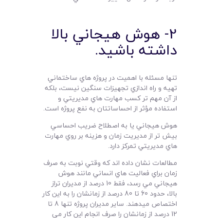
2- هوش هيجاني بالا
داشته باشيد.
تنها مسئله با اهميت در پروژه هاي ساختماني
تهيه و راه اندازي تجهيزات سنگين نيست، بلکه
از آن مهم تر کسب مهارت هاي مديريتي و
استفاده مؤثر از احساساتتان به نفع پروژه است.
هوش هيجاني يا به اصطلاح ضريب احساسي
بيش تر از مديريت زمان و هزينه بر روي مهارت
هاي مديريتي تمرکز دارد.
مطالعات نشان داده اند که وقتي نوبت به صرف
زمان براي فعاليت هاي انساني مانند هوش
هيجاني مي رسد، فقط 10 درصد از مديران تراز
بالا، حدود 60 تا 80 درصد از زمانشان را به اين کار
اختصاص ميدهند. ساير مديران پروژه تنها 8 تا
12 درصد از زمانشان را صرف انجام اين کار مي