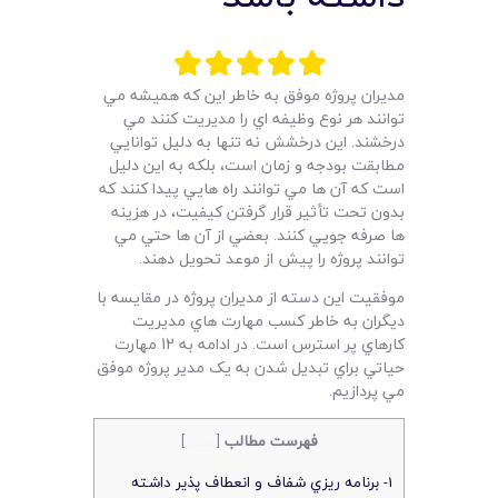
لیست قیمت محصولات
مديران پروژه موفق به خاطر اين که هميشه مي
توانند هر نوع وظيفه اي را مديريت کنند مي
درخشند. اين درخشش نه تنها به دليل توانايي
مطابقت بودجه و زمان است، بلکه به اين دليل
است که آن ها مي توانند راه هايي پيدا کنند که
بدون تحت تأثير قرار گرفتن کيفيت، در هزينه
ها صرفه جويي کنند. بعضي از آن ها حتي مي
توانند پروژه را پيش از موعد تحويل دهند.
موفقيت اين دسته از مديران پروژه در مقايسه با
ديگران به خاطر کسب مهارت هاي مديريت
کارهاي پر استرس است. در ادامه به 12 مهارت
حياتي براي تبديل شدن به يک مدير پروژه موفق
مي پردازيم.
فهرست مطالب
[
بستن
]
1- برنامه ريزي شفاف و انعطاف پذير داشته