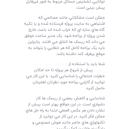
توانايي تشخيص مسائل مربوط به امور غيرقابل
پيش بيني است.
ممکن است مشکلاتي مانند مصالحي که
اشتباهي به سايت پروژه فرستاده شده و يا تکيه
گاه هاي سازه اي که خراب شده اند باعث خارج
شدن پروژه از برنامه شود. يک مدير ساخت موفق
مي داند که ريسک ها اتفاق مي افتند. بنابراين
بايد يک برنامه کامل که هر خطايي را بتواند به
موقع برطرف کند داشته باشد.
شما بايد با استفاده از
استراتژي هاي مديريت
ريسک
پيش از شروع هر پروژه تا حد امکان
خطرات احتمالي را شناسايي کنيد. با اين کار مي
توانيد از کارايي برنامه مورد نظرتان اطمينان
حاصل کنيد.
شناسايي و کاهش بعضي از ريسک ها کار
دشواري است. در اين مواقع بهتر است پيش از
نشان دادن هر عکس العملي ابتدا به راه حل هاي
ممکن فکر کنيد. در اين کار مي توانيد از
تکنولوژي هاي حاضر مانند هوش مصنوعي و
يادگيري ماشين کمک بگيريد.