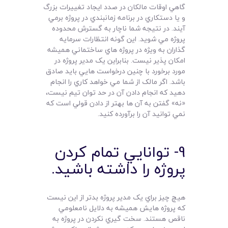
گاهي اوقات مالکان در صدد ايجاد تغييرات بزرگ
و يا دستکاري در برنامه زمانبندي در پروژه برمي
آيند. در نتيجه شما ناچار به گسترش محدوده
پروژه مي شويد. اين گونه انتظارات سرمايه
گذاران به ويژه در پروژه هاي ساختماني هميشه
امکان پذير نيست. بنابراين يک مدير پروژه در
مورد برخورد با چنين درخواست هايي بايد صادق
باشد. اگر مالک از شما مي خواهد کاري را انجام
دهيد که انجام دادن آن در حد توان تيم نيست،
«نه» گفتن به آن ها بهتر از دادن قولي است که
نمي توانيد آن را برآورده کنيد.
9- توانايي تمام کردن
پروژه را داشته باشيد.
هيچ چيز براي يک مدير پروژه بدتر از اين نيست
که پروژه هايش هميشه به دلايل نامعلومي
ناقص هستند. سخت گيري نکردن در پروژه به