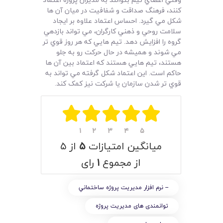
کنند، فرهنگ صداقت و شفافيت در ميان آن ها
شکل مي گيرد. احساس اعتماد علاوه بر ايجاد
سلامت روحي و ذهني کارگران،‌ مي تواند بازدهي
گروه را افزايش دهد. تيم هايي که هر روز قوي تر
مي شوند و هميشه در حال حرکت رو به جلو
هستند،‌ تيم هايي هستند که اعتماد بين آن ها
حاکم است. اين اعتماد شکل گرفته مي تواند به
قوي تر شدن سازمان يا شرکت نيز کمک کند.
۱
۲
۳
۴
۵
میانگین امتیازات
۵
از ۵
از مجموع
۱
رای
-- نرم افزار مديريت پروژه ساختماني
توانمندی های مدیریت پروژه