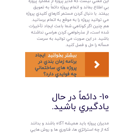
اين معني نيست که مدير پروژه از عملکرد پروژه
بي اطلاع بماند و اتمام پروژه دائماً به تعويق
بيفتد. با دنبال کردن مستمر کارهاي کليدي پروژه
مي توانيد پروژه را به موقع به اتمام برسانيد.
هم چنين اگر کوتاهي شما باعث ايجاد تأخيرات
شده است، از عذرخواهي کردن هراسي نداشته
باشيد. در اين صورت مي توانيد به سرعت
مسأله را حل و فصل کنيد.
بیشتر بخوانید
ايجاد
برنامه زمان بندي در
پروژه هاي ساختماني
چه فوايدي دارد؟
10- دائماً در حال
يادگيري باشيد.
مديران پروژه بايد هميشه آگاه باشند و بدانند
که از چه استراتژي ها، فناوري ها و روش هايي