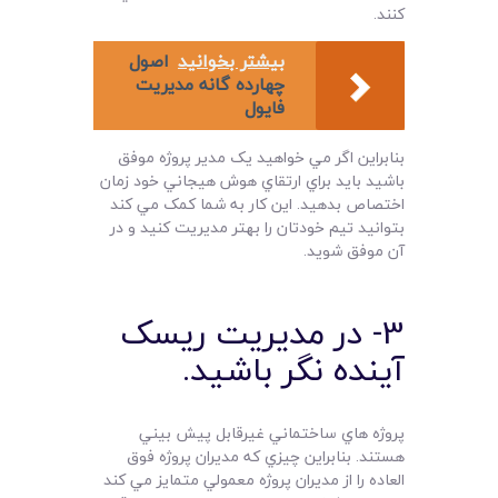
کنند.
بیشتر بخوانید
اصول
چهارده گانه مديريت
فايول
بنابراين اگر مي خواهيد يک مدير پروژه موفق
باشيد بايد براي ارتقاي هوش هيجاني خود زمان
اختصاص بدهيد. اين کار به شما کمک مي کند
بتوانيد تيم خودتان را بهتر مديريت کنيد و در
آن موفق شويد.
3- در مديريت ريسک
آينده نگر باشيد.
پروژه هاي ساختماني غيرقابل پيش بيني
هستند. بنابراين چيزي که مديران پروژه فوق
العاده را از مديران پروژه معمولي متمايز مي کند