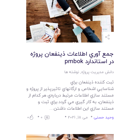
جمع آوري اطلاعات ذينفعان پروژه
در استاندارد pmbok
دانش مدیریت پروژه
,
نوشته ها
ثبت کننده ذينفعان براي
شناسايي اشخاص و ارگانهاي تاثيرپذير از پروژه و
مستند سازي اطلاعات مرتبط درباره‌ي هر کدام از
ذينفعان، به کار گيري مي گردد.براي ثبت و
مستند سازي اين اطلاعات داشتن…
وحید حسنی
می 18, 2021
0
0