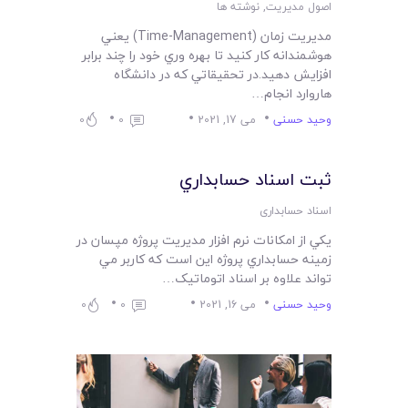
اصول مدیریت
,
نوشته ها
مديريت زمان (Time-Management) يعني
هوشمندانه کار کنيد تا بهره‌ وري خود را چند برابر
افزايش دهيد.در تحقيقاتي که در دانشگاه
هاروارد انجام…
وحید حسنی
می 17, 2021
0
0
ثبت اسناد حسابداري
اسناد حسابداری
يکي از امکانات نرم افزار مديريت پروژه مپسان در
زمينه حسابداري پروژه اين است که کاربر مي
تواند علاوه بر اسناد اتوماتيک…
وحید حسنی
می 16, 2021
0
0