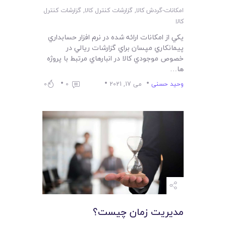
امکانات-گردش کالا
,
گزارشات کنترل کالا
,
گزارشات کنترل
کالا
يکي از امکانات ارائه شده در نرم افزار حسابداري
پيمانکاري مپسان براي گزارشات ريالي در
خصوص موجودي کالا در انبارهاي مرتبط با پروژه
ها…
وحید حسنی
می 17, 2021
0
0
مديريت زمان چيست؟