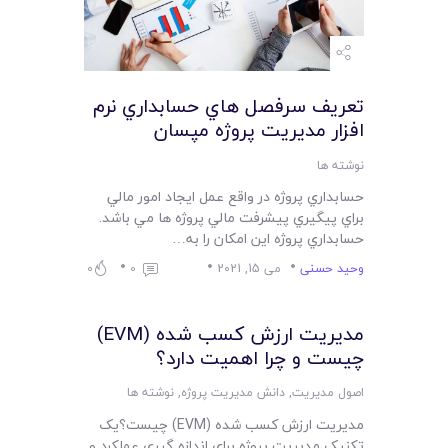
تعريف سرفصل هاي حسابداري نرم
افزار مديريت پروژه مپسان
نوشته ها
حسابداري پروژه در واقع عمل ايجاد امور مالي
براي پيگيري پيشرفت مالي پروژه ها مي باشد.
حسابداري پروژه اين امکان را به…
وحید حسنی
می 15, 2021
0
0
مديريت ارزش کسب شده (EVM)
چيست و چرا اهميت دارد؟
اصول مدیریت
,
دانش مدیریت پروژه
,
نوشته ها
مديريت ارزش کسب شده (EVM) چيست؟يک
تکنيک مديريت پروژه براي اندازه گيري عملکرد و