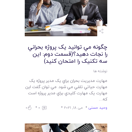
چگونه مي توانيد يک پروژه بحراني
را نجات دهيد؟(قسمت دوم: اين
سه تکنيک را امتحان کنيد)
نوشته ها
مهارت مديريت بحران براي يک مدير پروژه يک
مهارت حياتي تلقي مي شود. مي توان گفت اين
مهارت يک مهارت کليدي براي مدير پروژه است
که…
وحید حسنی
می 18, 2021
0
0