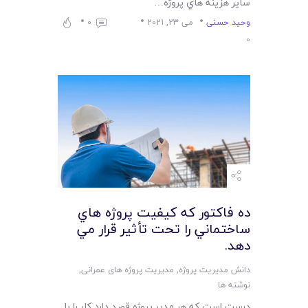
ساير هزينه هاي پروژه…
وحید حسنی
می 23, 2021
0
0
ده فاکتور که کيفيت پروژه هاي
ساختماني را تحت تأثير قرار مي
دهد.
دانش مدیریت پروژه
,
مدیریت پروژه های عمرانی
,
نوشته ها
درست است که هر مدير پروژه قصد دارد کار را با