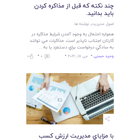
چند نکته که قبل از مذاکره کردن
بايد بدانيد.
اصول مدیریت
,
نوشته ها
همواره احتمال به وجود آمدن شرايط مذاکره در
کارتان اجتناب ناپذير است. مذاکرات مي توانند
به سادگي درخواست براي دستمزد يا به…
وحید حسنی
می 18, 2021
0
0
با مزاياي مديريت ارزش کسب