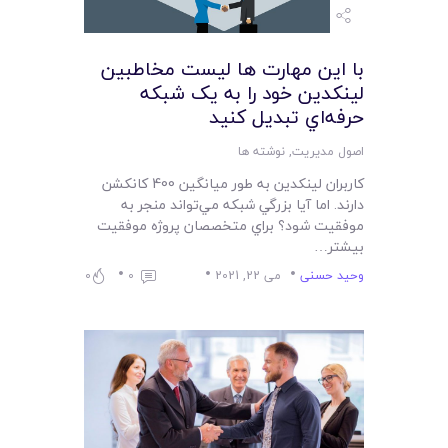
با اين مهارت ها ليست مخاطبين
لينکدين خود را به يک شبکه
حرفه‌اي تبديل کنيد
اصول مدیریت
,
نوشته ها
کاربران لينکدين به طور ميانگين 400 کانکشن
دارند. اما آيا بزرگي شبکه مي‌تواند منجر به
موفقيت شود؟ براي متخصصان پروژه موفقيت
بيشتر…
وحید حسنی
می 22, 2021
0
0