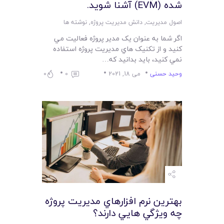
شده (EVM) آشنا شويد.
اصول مدیریت
,
دانش مدیریت پروژه
,
نوشته ها
اگر شما به عنوان يک مدير پروژه فعاليت مي
کنيد و از تکنيک هاي مديريت پروژه استفاده
نمي کنيد، بايد بدانيد که…
وحید حسنی
می 18, 2021
0
0
بهترين نرم افزارهاي مديريت پروژه
چه ويژگي هايي دارند؟