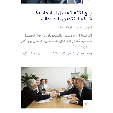
پنج نکته که قبل از ايجاد يک
شبکه لينکدين بايد بدانيد
اصول مدیریت
,
نوشته ها
اگر شما از آن دسته دانشجويان در حال تحصيل
هستيد که در ماه هاي تابستاني امتحان و يا کار
آموزي نداريد و…
وحید حسنی
می 19, 2021
0
0