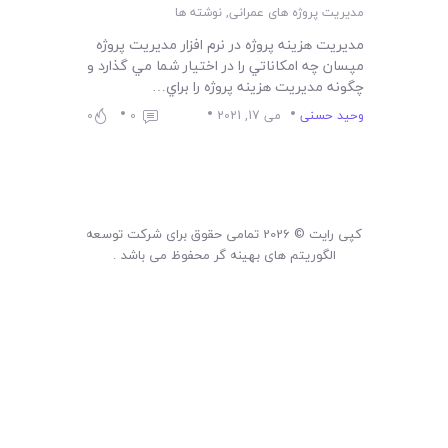
مدیریت پروژه های عمرانی
,
نوشته ها
مديريت هزينه پروژه در نرم افزار مديريت پروژه
مپسان چه امکاناتي را در اختيار شما مي گذارد و
چگونه مديريت هزينه پروژه را براي…
وحید حسنی
می 17, 2021
0
0
کپی رایت © 2026 تمامی حقوق برای شرکت توسعه
الگوریتم های بهینه گر محفوظ می باشد .