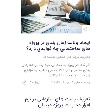
ايجاد برنامه زمان بندي در پروژه
هاي ساختماني چه فوايدي دارد؟
مدیریت پروژه های عمرانی
,
نوشته ها
اگر شما در پروژه ساختماني خود يک برنامه زمان
بندي منسجم ايجاد کنيد، مي توانيد به مزاياي
زير دست يابيد:1- انتظاراتتان…
وحید حسنی
می 18, 2021
0
0
تعريف پست هاي سازماني در نرم
افزار مدیریت پروژه مپسان