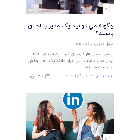
چگونه مي توانيد يک مدير با اخلاق
باشيد؟
اصول مدیریت
,
نوشته ها
از نظر بعضي افراد رهبري کردن به معناي به کار
بردن قدرت است. اين افراد مانند يک نجار چکش
به دست هستند…
وحید حسنی
می 19, 2021
0
0