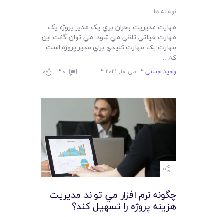
نوشته ها
مهارت مديريت بحران براي يک مدير پروژه يک
مهارت حياتي تلقي مي شود. مي توان گفت اين
مهارت يک مهارت کليدي براي مدير پروژه است
که…
وحید حسنی
می 18, 2021
0
0
چگونه نرم افزار مي تواند مديريت
هزينه پروژه را تسهيل کند؟