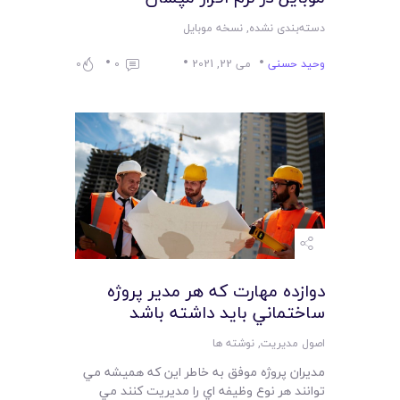
دسته‌بندی نشده
,
نسخه موبایل
وحید حسنی
می 22, 2021
0
0
دوازده مهارت که هر مدير پروژه
ساختماني بايد داشته باشد
اصول مدیریت
,
نوشته ها
مديران پروژه موفق به خاطر اين که هميشه مي
توانند هر نوع وظيفه اي را مديريت کنند مي