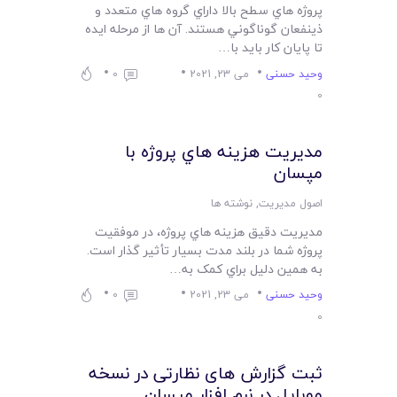
پروژه هاي سطح بالا داراي گروه هاي متعدد و
ذينفعان گوناگوني هستند. آن ها از مرحله ايده
تا پايان کار بايد با…
وحید حسنی
می 23, 2021
0
0
مديريت هزينه هاي پروژه با
مپسان
اصول مدیریت
,
نوشته ها
مديريت دقيق هزينه هاي پروژه، در موفقيت
پروژه شما در بلند مدت بسيار تأثير گذار است.
به همين دليل براي کمک به…
وحید حسنی
می 23, 2021
0
0
ثبت گزارش های نظارتی در نسخه
موبایل در نرم افزار مپسان