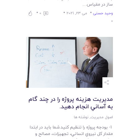
ساز در مقياس…
وحید حسنی
می 23, 2021
0
0
مديريت هزينه پروژه را در چند گام
به آساني انجام دهيد.
اصول مدیریت
,
نوشته ها
1- بودجه پروژه را تنظيم کنيد.شما بايد در ابتدا
مقدار کل نيروي انساني، تجهيزات، مصالح و