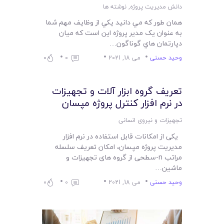
دانش مدیریت پروژه
,
نوشته ها
همان طور که مي دانيد يکي از وظايف مهم شما
به عنوان يک مدير پروژه اين است که ميان
دپارتمان هاي گوناگون…
وحید حسنی
می 18, 2021
0
0
تعریف گروه ابزار آلات و تجهیزات
در نرم افزار کنترل پروژه مپسان
تجهیزات و نیروی انسانی
یکی از امکانات قابل استفاده در نرم افزار
مدیریت پروژه مپسان، امکان تعریف سلسله
مراتب n-سطحی از گروه های تجهیزات و
ماشین…
وحید حسنی
می 18, 2021
0
0