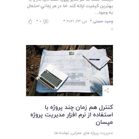
بهترين کيفيت ارائه کند. اما در هر زماني احتمال
به وجود…
وحید حسنی
می 23, 2021
0
0
کنترل هم زمان چند پروژه با
استفاده از نرم افزار مديريت پروژه
مپسان
مدیریت پروژه های عمرانی
,
نوشته ها