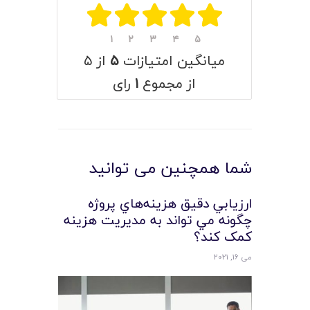
۱
۲
۳
۴
۵
میانگین امتیازات
۵
از ۵
از مجموع
۱
رای
شما همچنین می توانید
ارزيابي دقيق هزينه‌هاي پروژه
چگونه مي تواند به مديريت هزينه
کمک کند؟
می 16, 2021