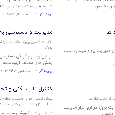
داد را مشخص…
شیوه های مختلف مدیریتی شام
0
بهینه گر
دسامبر 9, 2024
 ها
مدیریت و دسترسی به م
امکانات-کنترل پروژه
,
امکانات-گردش 
پروژه
فزار مدیریت پروژه مپسان است
در این ویدیو چگونگی دسترسی ا
بخش های مختلف اپلود شده ان
بهینه گر
سپتامبر 7, 2024
کنترل تایید فنی و تح
ت
,
گزارشات نظارت
پیش نویس حواله
,
رسید و حواله انب
کارفرما
,
گزارشات کنترل کالا
,
مدیریت 
یک پروژه در نرم افزار مدیریت
در این ویدیو آموزشی سیستم 
 داده…