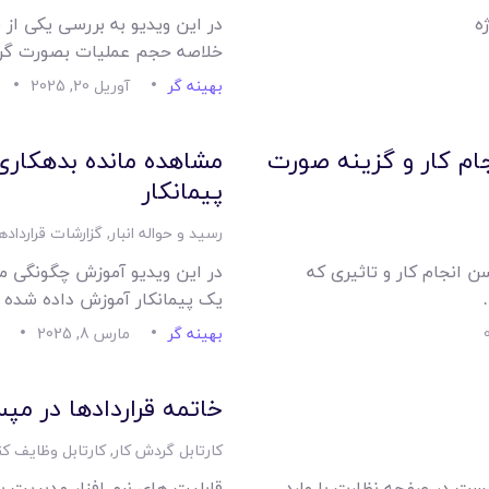
امکانات
ه
در این ویدیو به بررسی یکی از 
خلاصه حجم عملیات بصورت گرو
سیستم ها
بهینه گر
آوریل 20, 2025
لیست قیمت محصولات
ام کار و گزینه صورت
مشاهده مانده بدهکاری
پیمانکار
رسید و حواله انبار
,
گزارشات قراردادها
 انجام کار و تاثیری که
در این ویدیو آموزش چگونگی مش
یک پیمانکار آموزش داده شده 
بهینه گر
مارس 8, 2025
خاتمه قراردادها در مپ
کارتابل گردش کار
,
کارتابل وظایف کن
یست در صفحه نظارت با وارد
قابلیت های نرم افزار مدیریت پ