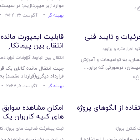
موارد زیر میپردازیم: در سیست
0
بهینه گر
آگوست 26, 2024
جرئیات و تایید فنی
قابلیت ایمپورت مانده ب
انتقال بین پیمانکار
ره اجرا
,
متره و برآورد
انتقال بین انبارها
,
گزارشات قراردادها
پسان، به توضیحات و آموزش
 مپسان، درصورتی که برای…
جهت انتقال مانده کالای یک قرارد
قرارداد دیگری(قرارداد مقصد) 
0
بهینه گر
آگوست 5, 2024
اده از الگوهای پروژه
امکان مشاهده سوابق و
های کلیه کاربران یک پ
 کنترل پروژه
ثبت پیشرفت فعالیت های پروژه
,
کا
د سازمان خود، با استفاده از
در این ویدئو نحوه مشاهده مدا